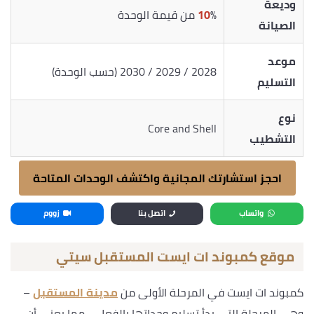
وديعة
% من قيمة الوحدة
10
الصيانة
موعد
2028 / 2029 / 2030 (حسب الوحدة)
التسليم
نوع
Core and Shell
التشطيب
احجز استشارتك المجانية واكتشف الوحدات المتاحة
واتساب
اتصل بنا
زووم
موقع كمبوند ات ايست المستقبل سيتي
كمبوند ات ايست في المرحلة الأولى من
مدينة المستقبل
–
وهي المرحلة التي بدأ تسليم وحداتها بالفعل – مما يعني أن