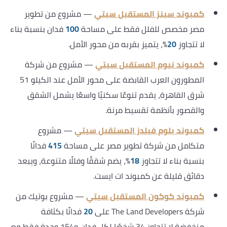
كمبوند سينز المستقبل سيتي
— مشروع من تطوير
مصر مخصص للفلل فقط على مساحة
100
فدان بنسبة بناء
لا تتجاوز
20
%، يتميز بقربه من محور الأمل.
كمبوند نيوم المستقبل سيتي
— مشروع من شركة
المطورون العرب القابضة على محور الأمل عند الكيلو 51
شرق القاهرة، يقدم تنوعًا سكنيًا واسعًا يشمل الشقق
والقصور بأنظمة تقسيط مرنة.
كمبوند بلوم فيلدز المستقبل سيتي
— مشروع
متكامل من شركة تطوير مصر على مساحة
415
فدانًا
بنسبة بناء لا تتجاوز
18
%، يضم شققًا وفللًا متنوعة، ويبعد
دقائق قليلة عن كمبوند ات ايست.
كمبوند كوكون المستقبل سيتي
— مشروع بوتيك من
شركة The Land Developers على
20
فدانًا بكثافة
منخفضة لا تتجاوز 34 شخصًا لكل فدان و154 وحدة فقط مع