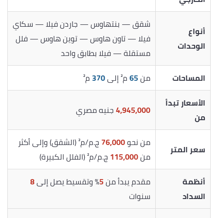
شقق — بنتهاوس — جاردن فيلا — سكاي
أنواع
فيلا — تاون هاوس — توين هاوس — فلل
الوحدات
مستقلة — فيلا بطابق واحد
المساحات
من
65
م² إلى
370
م²
الأسعار تبدأ
4,945,000
جنيه مصري
من
من نحو
76,000
ج.م/م² (الشقق) وإلى أكثر
سعر المتر
من
115,000
ج.م/م² (الفلل الكبيرة)
أنظمة
مقدم يبدأ من
5
% وتقسيط يصل إلى
8
السداد
سنوات