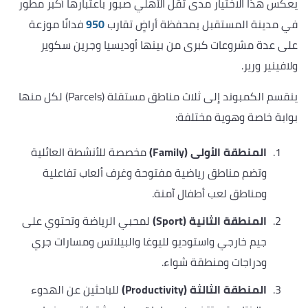
يعكس هذا الاختيار مدى ثقل الأهلي صبور باعتبارها أكبر مطور
في مدينة المستقبل بمحفظة أراضٍ تقارب
950
فدانًا موزعة
على عدة مشروعات كبرى من بينها أوديسيا وجرين سكوير
ولافينير ورير.
ينقسم الكمبوند إلى ثلاث مناطق مستقلة (Parcels) لكل منها
بوابة خاصة وهوية مختلفة:
المنطقة الأولى (Family)
مخصصة للأنشطة العائلية
وتضم مناطق رياضية مفتوحة وغرف ألعاب تفاعلية
ومناطق لعب أطفال آمنة.
المنطقة الثانية (Sport)
لمحبي الرياضة وتحتوي على
جيم خارجي واستوديو لليوغا والبيلاتس ومسارات جري
ودراجات ومنطقة شواء.
المنطقة الثالثة (Productivity)
للباحثين عن الهدوء