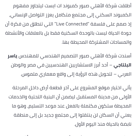
أطلقت شركة الأهلي صبور كمبوند ات ايست ليتجاوز مفهوم
الكمبوند السكني إلى مجتمع متكامل يعزز التواصل الإنساني،
إذ صمم على فلسفة “Live Connected” التي تنطلق من فكرة أن
جودة الحياة ليست بالوحدة السكنية فقط بل بالعلاقات والأنشطة
والمساحات المشتركة المحيطة بها.
أسندت شركة الأهلي صبور التصميم الهندسي للمهندس
ياسر
البلتاجي
– أحد أبرز الاستشاريين الهندسيين في مصر والوطن
العربي – لتحويل هذه الرؤية إلى واقع معماري ملموس.
يأتي اختيار موقع المشروع على آخر قطعة أرض داخل المرحلة
الأولى من مدينة المستقبل ليضمن أن البنية التحتية والخدمات
المحيطة ستكون مكتملة بالفعل عند موعد التسليم، وهو ما
يعني أن السكان لن ينتقلوا إلى مجتمع جديد بل إلى منطقة
نابضة بالحياة منذ اليوم الأول.