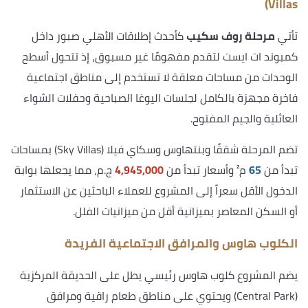
Villas)
تأتي
مرحلة روف سكيب
كأحدث إطلاقات الأهلي صبور داخل
كمبوند ات ايست لتقدم مفهومًا غير مسبوق، إذ تتحول أسطح
الوحدات من مساحات معلقة لا تستخدم إلى مناطق اجتماعية
فاخرة مجهزة بالكامل لجلسات اليوغا الصباحية وحفلات الشواء
العائلية والجيم المفتوح.
تضم المرحلة شققًا وبنتهاوس وسكاي فيلا (Sky Villas) بمساحات
تبدأ من
65
م² وأسعار تبدأ من
4,945,000
ج.م، مما يجعلها بوابة
الدخول الأقل سعراً إلى المشروع للعملاء الباحثين عن الاستثمار
أو السكن المعاصر بميزانية أقل من ميزانيات الفلل.
الكلوب هاوس والمرافق الاجتماعية الفريدة
يضم المشروع كلوب هاوس رئيسي يطل على الحديقة المركزية
(Central Park) ويحتوي على مناطق طعام راقية ومرافق