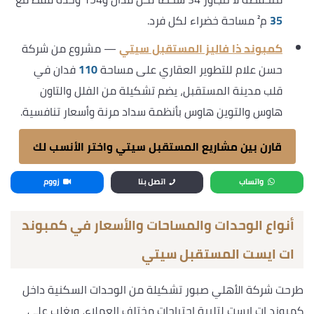
35
م² مساحة خضراء لكل فرد.
كمبوند ذا فاليز المستقبل سيتي
— مشروع من شركة
حسن علام للتطوير العقاري على مساحة
110
فدان في
قلب مدينة المستقبل، يضم تشكيلة من الفلل والتاون
هاوس والتوين هاوس بأنظمة سداد مرنة وأسعار تنافسية.
قارن بين مشاريع المستقبل سيتي واختر الأنسب لك
واتساب
اتصل بنا
زووم
أنواع الوحدات والمساحات والأسعار في كمبوند
ات ايست المستقبل سيتي
طرحت شركة الأهلي صبور تشكيلة من الوحدات السكنية داخل
كمبوند ات ايست لتلبية احتياجات مختلف العملاء، ويغلب على