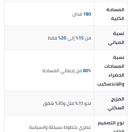
المساحة
180
فدان
الكلية
نسبة
من
15
% إلى
20
% فقط
المباني
نسبة
المساحات
% من إجمالي المساحة
80
الخضراء
واللاندسكيب
المزيج
نحو 70% فلل و30% شقق
السكني
نوع التصميم
عصري بخطوط بسيطة وانسيابية
الخارجي