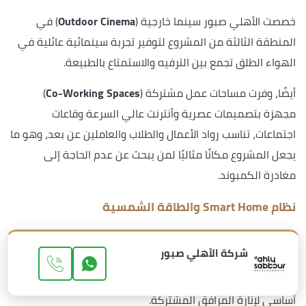
خصصت الأهلي صبور سينما خارجية (
Outdoor Cinema
) في
المنطقة الثالثة من المشروع لتوفير تجربة سينمائية عائلية في
الهواء الطلق تجمع بين الترفيه والاستمتاع بالطبيعة.
أيضًا، وفرت مساحات عمل مشتركة (
Co-Working Spaces
)
مجهزة بتصميمات عصرية وأنترنت عالي السرعة وقاعات
اجتماعات، تناسب رواد الأعمال والطلاب والعاملين عن بعد، وهو ما
يجعل المشروع مكانًا مثاليًا لمن يبحث عن عدم الحاجة إلى
مغادرة الكمبوند.
نظام Smart Home والطاقة الشمسية
يدعم نظام
Smart Home
جميع الوحدات السكنية بإتاحة التحكم
شركة الأهلي صبور
في الإضاءة والتكييف وأنظمة الأمان عبر تطبيق على الهاتف
المحمول، فيما اعتمد المشروع على الطاقة الشمسية كمصدر
أساسي لإنارة المرافق المشتركة.