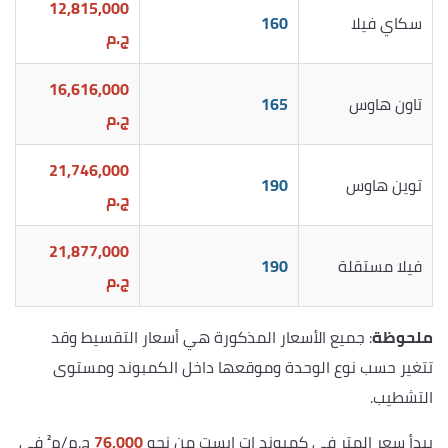
12,815,000
سكاي فيلا
160
ج.م
16,616,000
تاون هاوس
165
ج.م
21,746,000
توين هاوس
190
ج.م
21,877,000
فيلا مستقلة
190
ج.م
ملحوظة
: جميع الأسعار المذكورة هي أسعار التقسيط وقد
تتغير حسب نوع الوحدة وموقعها داخل الكمبوند ومستوى
التشطيب.
يبدأ سعر المتر في كمبوند ات ايست من نحو
76,000
ج.م/م² في