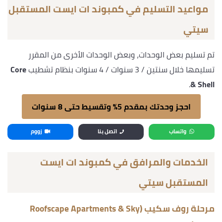
مواعيد التسليم في كمبوند ات ايست المستقبل
سيتي
تم تسليم بعض الوحدات، وبعض الوحدات الأخرى من المقرر
تسليمها خلال سنتين / 3 سنوات / 4 سنوات بنظام تشطيب
Core
.
& Shell
احجز وحدتك بمقدم 5% وتقسيط حتى 8 سنوات
واتساب
اتصل بنا
زووم
الخدمات والمرافق في كمبوند ات ايست
المستقبل سيتي
مرحلة روف سكيب (Roofscape Apartments & Sky