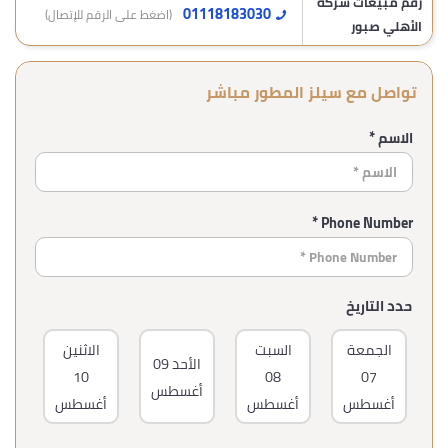
رقم مبيعات شركة
01118183030
(اضغط على الرقم للإتصال)
الأهلي صبور
تواصل مع سيلز المطور مباشر
الاسم *
Phone Number *
حدد التاريخ
الجمعة
السبت
الاثنين
ا
الأحد
09
10
08
07
أغسطس
أغسطس
أغسطس
أغسطس
أغ