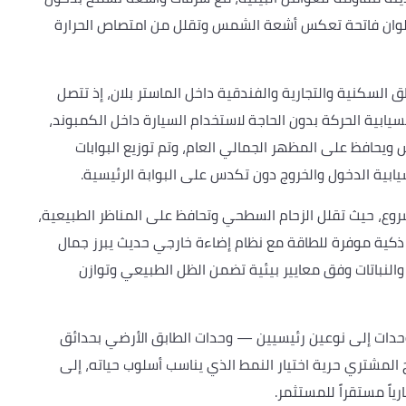
ألوان فاتحة تعكس أشعة الشمس وتقلل من امتصاص الحرارة
لسكنية والتجارية والفندقية داخل الماستر بلان، إذ تتصل
ية الحركة بدون الحاجة لاستخدام السيارة داخل الكمبوند،
يحافظ على المظهر الجمالي العام، وتم توزيع البوابات
ابية الدخول والخروج دون تكدس على البوابة الرئيسية.
شروع، حيث تقلل الزحام السطحي وتحافظ على المناظر الطبيعية،
ذكية موفرة للطاقة مع نظام إضاءة خارجي حديث يبرز جمال
ار والنباتات وفق معايير بيئية تضمن الظل الطبيعي وتوازن
دات إلى نوعين رئيسيين — وحدات الطابق الأرضي بحدائق
المشتري حرية اختيار النمط الذي يناسب أسلوب حياته، إلى
ياً مستقراً للمستثمر.