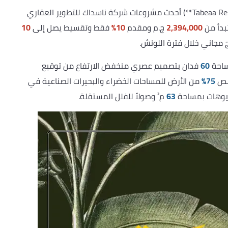
كمبوند طبيعة ريزيدنس 6 أكتوبر (**Tabeaa Residences 6 October**) أحدث مشروعات شركة ناسداك للتطوير العقاري
2,394,000
ج.م ومقدم
10%
فقط وتقسيط يصل إلى
10
 مجاني خلال فترة اللونش.
ساحة
60
فدان بتصميم عصري منخفض الارتفاع من توقيع
75%
من الأرض للمساحات الخضراء والبحيرات الصناعية في
63
م² وصولاً للفلل المستقلة.