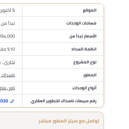
6 أكتوبر علي طريق الواحات
الموقع
تبدأ من 63 م²
مساحات الوحدات
2,394,000 
الأسعار تبدأ من
%10 مقدم , 10 سنوات تقسيط
انظمة السداد
تجاري
,
س
نوع المشروع
ناسداك ل
المطور
تاون ها
أنواع الوحدات
01118183030
رقم مبيعات ناسداك للتطوير العقاري
تواصل مع سيلز المطور مباشر