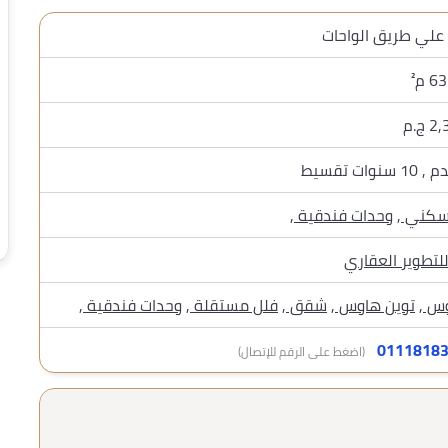
ج.م
كني
,
وحدات فندقية
,
لتطوير العقاري
وس
,
توين هاوس
,
شقق
,
فلل مستقلة
,
وحدات فندقية
,
(اضغط على الرقم للإتصال)