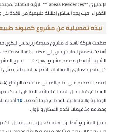
الإنجليزي **Tabeaa Residences** 
الخضراء، حيث يجد الساكن إطلالة طبيعية من نافذة كل و
نبذة تفصيلية عن مشروع كمبوند طبيعة ريزيد
صمّمت شركة ناسداك مشروع طبيعة ريزيدنس ليكون مجتمعاً
الشرق الأوسط ومصمم مشر
كل عنصر معماري بالمساحات الخضراء المحيطة به في ان
الوحدات، كما تتخلل الممرات المائية المناطق السكني
الجمالية والاقتصادية للوحدات، فيما خُصصت
10
أفدنة لل
ومطاعم وكافيهات تخدم السكان والزوار.
يتميز المشروع أيضاً بوجود محطة بنزين في مدخل الكم
جانب واجهات زجاجية بألوان طبيعية هادئة ومواد بناء 