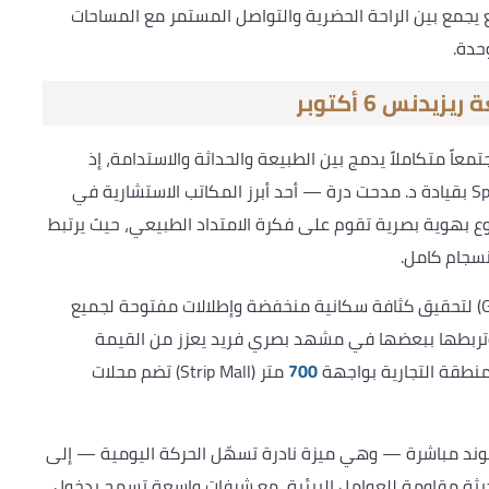
الرؤية الكاملة لمجتمع يجمع بين الراحة الحضرية والتواصل المستمر مع المساحات
حدة.
نس 6 أكتوبر
 متكاملاً يدمج بين الطبيعة والحداثة والاستدامة، إذ
أسندت تصميم الماستر بلان إلى مكتب Space Consultants بقيادة د. مدحت درة — أحد أبرز المكاتب الاستشارية في
وع De Joya — ليخرج المشروع بهوية بصرية تقوم على فكرة الامتداد الطبيعي، حيث يرتبط
سجام كامل.
اعتمد التصميم على نظام المباني منخفضة الارتفاع (G+4) لتحقيق كثافة سكانية منخفضة وإطلالات مفتوحة لجميع
ة وتربطها ببعضها في مشهد بصري فريد يعزز من القيمة
منطقة التجارية بواجهة
700
متر (Strip Mall) تضم محلات
بوند مباشرة — وهي ميزة نادرة تسهّل الحركة اليومية — إلى
حديثة مقاومة للعوامل البيئية، مع شرفات واسعة تسمح بدخول