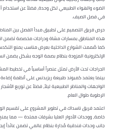
الضوء والهواء الطبيعي لكل وحدة، فضلاً عن استخدام 
في فصل الصيف.
حرص فريق التصميم على تطبيق مبدأ الفصل بين المناطق ا
هذه المناطق بمسارات مشاة ودراجات مخصصة تضمن انسياب
كما صُممت الشوارع الداخلية بعرض مناسب يمنع التكدس و
الإلكترونية المزودة بنظام بصمة الوجه بشكل يضمن انسي
الجراجات تحت الأرض تمثل عنصراً أساسياً في تخطيط الم
بينما يعتمد كمبوند طبيعة ريزيدنس على أنظمة إضاءة 
الواجهات والمناظر الطبيعية ليلاً، فضلاً عن توزيع الأشج
الرطوبة طوال العام.
اعتمد فريق ناسداك في تطوير المشروع على تقسيم الوح
خاصة، ووحدات الأدوار العليا بشرفات ممتدة — مما يمنح 
جانب وحدات فندقية مُدارة بنظام عالمي تضمن عائداً إيجار