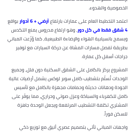
الخصوصية والهدوء.
اعتمد التخطيط العام على عمارات بارتفاع
أرضي + 6 أدوار
بواقع
4 شقق فقط في كل دور
، وهو ارتفاع مدروس يمنع التكدس
ويسمح بانسيابية الهواء والإضاءة الطبيعية، كما وُزّعت المباني
بطريقة تفصل مسارات المشاة عن حركة السيارات مع توفير
جراجات أسفل كل عمارة.
المشروع يركز بالكامل على الشقق السكنية دون فلل، وجميع
الوحدات تُسلّم بتشطيب كامل سوبر لوكس يشمل أرضيات عالية
الجودة ودهانات حديثة وحمامات مجهزة بالكامل مع تأسيس
كامل للكهرباء والسباكة وعزل صوتي وحراري، مما يوفّر على
المشتري تكلفة التشطيب المرتفعة ويجعل الوحدة جاهزة
للسكن فوراً.
واجهات المباني تأتي بتصميم عصري أنيق مع توزيع ذكي