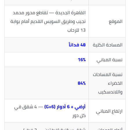
القاهرة الجديدة — تقاطع محور محمد
الموقع
نجيب وطريق السويس القديم أمام بوابة
13 للرحاب
المساحة الكلية
48 فداناً
نسبة المباني
16%
نسبة المساحات
الخضراء
84%
واللاندسكيب
أرضي + 6 أدوار (G+6)
— 4 شقق في
ارتفاع المباني
كل دور
أنواع الوحدات
شقق سكنية (غرفتين — 3 غرف)