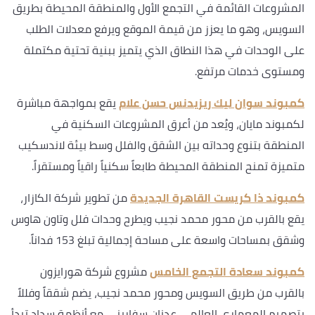
المشروعات القائمة في التجمع الأول والمنطقة المحيطة بطريق
السويس، وهو ما يعزز من قيمة الموقع ويرفع معدلات الطلب
على الوحدات في هذا النطاق الذي يتميز ببنية تحتية مكتملة
ومستوى خدمات مرتفع.
كمبوند سوان ليك ريزيدنس حسن علام
يقع بمواجهة مباشرة
لكمبوند مايان، ويُعد من أعرق المشروعات السكنية في
المنطقة بتنوع وحداته بين الشقق والفلل وسط بيئة لاندسكيب
متميزة تمنح المنطقة المحيطة طابعاً سكنياً راقياً ومستقراً.
كمبوند ذا كريست القاهرة الجديدة
من تطوير شركة الكازار،
يقع بالقرب من محور محمد نجيب ويطرح وحدات فلل وتاون هاوس
وشقق بمساحات واسعة على مساحة إجمالية تبلغ 153 فداناً.
كمبوند سعادة التجمع الخامس
مشروع شركة هورايزون
بالقرب من طريق السويس ومحور محمد نجيب، يضم شققاً وفللاً
بتصميم المعماري العالمي عدنان سفاريني مع أنظمة سداد تبدأ