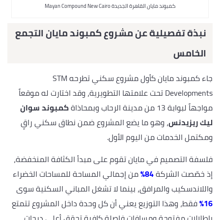
كمبوند مايان القاهرة الجديدة Mayan Compound New Cairo
نبذة تفصيلية عن مشروع كمبوند مايان التجمع
الخامس
جاء كمبوند مايان كأول مشروع سكني تطرحه STM
Developments تحت علامتها التطويرية، وقد اختارت له موقعاً
مواجهاً لبوابة 13 من مدينة الرحاب وبمحاذاة
كمبوند سوان
ليك ريزيدنس
، وهو ما يضع المشروع ضمن نطاق سكني راقٍ
ومكتمل الخدمات من اليوم الأول.
فلسفة التصميم في مايان تقوم على مبدأ الكثافة المنخفضة،
إذ خصّصت الشركة
84%
من إجمالي المساحة للمساحات الخضراء
واللاندسكيب والمرافق، بينما لا تشغل المباني السكنية سوى
16%
فقط، وهذا التوزيع يعني أن كل وحدة داخل المشروع تتمتع
بإطلالات مفتوحة ومسافات فاصلة كافية تحقق أعلى درجات