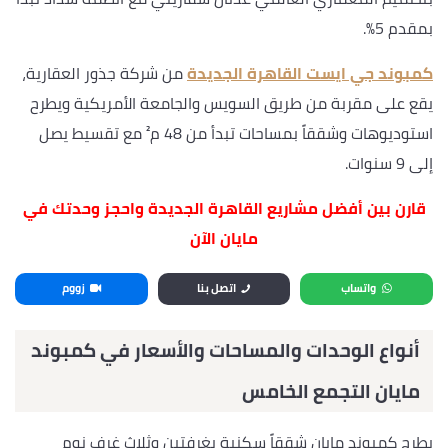
بمقدم 5%.
كمبوند جي ايست القاهرة الجديدة
من شركة جذور العقارية،
يقع على مقربة من طريق السويس والجامعة الأمريكية ويطرح
استوديوهات وشققاً بمساحات تبدأ من 48 م² مع تقسيط يصل
إلى 9 سنوات.
قارن بين أفضل مشاريع القاهرة الجديدة واحجز وحدتك في
مايان الآن
واتساب
اتصل بنا
زووم
أنواع الوحدات والمساحات والأسعار في كمبوند
مايان التجمع الخامس
يطرح كمبوند مايان شققاً سكنية بغرفتين وثلاث غرف نوم