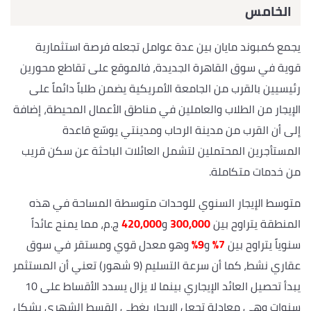
الخامس
يجمع كمبوند مايان بين عدة عوامل تجعله فرصة استثمارية
قوية في سوق القاهرة الجديدة، فالموقع على تقاطع محورين
رئيسيين بالقرب من الجامعة الأمريكية يضمن طلباً دائماً على
الإيجار من الطلاب والعاملين في مناطق الأعمال المحيطة، إضافة
إلى أن القرب من مدينة الرحاب ومدينتي يوسّع قاعدة
المستأجرين المحتملين لتشمل العائلات الباحثة عن سكن قريب
من خدمات متكاملة.
متوسط الإيجار السنوي للوحدات متوسطة المساحة في هذه
المنطقة يتراوح بين
300,000
و
420,000
ج.م، مما يمنح عائداً
سنوياً يتراوح بين
7%
و
9%
وهو معدل قوي ومستقر في سوق
عقاري نشط، كما أن سرعة التسليم (9 شهور) تعني أن المستثمر
يبدأ تحصيل العائد الإيجاري بينما لا يزال يسدد الأقساط على 10
سنوات وهي معادلة تجعل الإيجار يغطي القسط الشهري بشكل