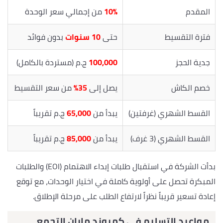
المقدم
10%
من إجمالي سعر الوحدة
فترة التقسيط
حتى
10 سنوات
بدون فوائد
جدية الحجز
100,000
ج.م (مستردة بالكامل)
خصم الكاش
يصل إلى
35%
من سعر التقسيط
القسط الشهري (غرفتين)
يبدأ من
65,000
ج.م تقريباً
القسط الشهري (3 غرف)
يبدأ من
85,000
ج.م تقريباً
بدأت الشركة في استقبال طلبات إبداء الاهتمام (EOI) والطلبات
المبكرة تحصل على أولوية كاملة في اختيار الوحدات، مع توقع
إعادة تسعير قريباً نظراً لارتفاع الطلب على مرحلة الإطلاق.
مواعيد التسليم في كمبوند مايان التجمع