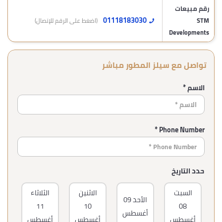
رقم مبيعات
01118183030
STM
(اضغط على الرقم للإتصال)
Developments
تواصل مع سيلز المطور مباشر
الاسم *
Phone Number *
حدد التاريخ
السبت
الاثنين
الثلاثاء
ال
الأحد
09
11
10
08
أغسطس
أغسطس
أغسطس
أغسطس
أغ