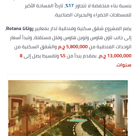
بنسبة بناء منخفضة لا تتجاوز
17%
، تاركاً المساحة الأكبر
للمسطحات الخضراء والبحيرات الصناعية.
يضم المشروع شقق سكنية وفندقية تدار بمعايير
روتانا Rotana
،
إلى جانب تاون هاوس وتوين هاوس وفلل مستقلة، وتبدأ أسعار
الوحدات الفندقية من
5,800,000 ج.م
والشقق السكنية من
13,000,000 ج.م
، بمقدم يبدأ من
5%
وتقسيط يصل إلى
8
سنوات
.