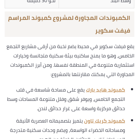
وسط البلد
نحو 30 دقيقة
الكمبوندات المجاورة لمشروع كمبوند المراسم
فيفث سكوير
يقع فيفث سكوير في محيط يضم نخبة من أرقى مشاريع التجمع
الخامس، وهو ما يمنح ساكنيه بيئة سكنية متجانسة وخيارات
استثمارية متنوعة في المنطقة نفسها. ومن أبرز الكمبوندات
المجاورة التي يمكنك مقارنتها بالمشروع:
كمبوند هايد بارك
يقع على مساحة شاسعة في قلب
التجمع الخامس، ويوفر شقق وفلل متنوعة المساحات وسط
حدائق مركزية واسعة على غرار حدائق لندن.
كمبوند كريك تاون
يتميز بتصميماته العصرية الأنيقة
ومساحاته الخضراء الواسعة، ويضم وحدات سكنية متدرجة