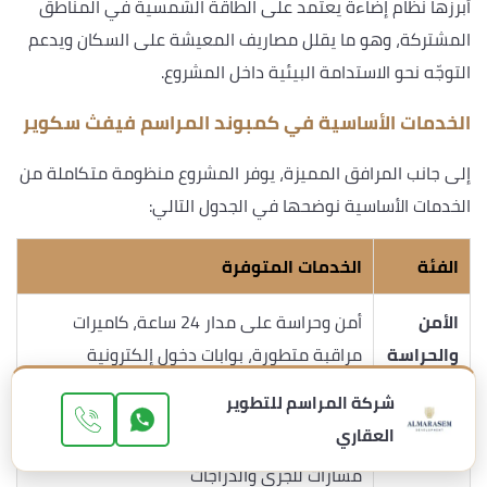
أبرزها نظام إضاءة يعتمد على الطاقة الشمسية في المناطق
المشتركة، وهو ما يقلل مصاريف المعيشة على السكان ويدعم
التوجّه نحو الاستدامة البيئية داخل المشروع.
الخدمات الأساسية في كمبوند المراسم فيفث سكوير
إلى جانب المرافق المميزة، يوفر المشروع منظومة متكاملة من
الخدمات الأساسية نوضحها في الجدول التالي:
الفئة
الخدمات المتوفرة
الأمن
أمن وحراسة على مدار 24 ساعة، كاميرات
والحراسة
مراقبة متطورة، بوابات دخول إلكترونية
شركة المراسم للتطوير
كلوب هاوس، نوادي اجتماعية، صالات رياضية،
الرياضة
العقاري
ملاعب تنس وكرة قدم وسلة وإسكواش،
والترفيه
مسارات للجري والدراجات