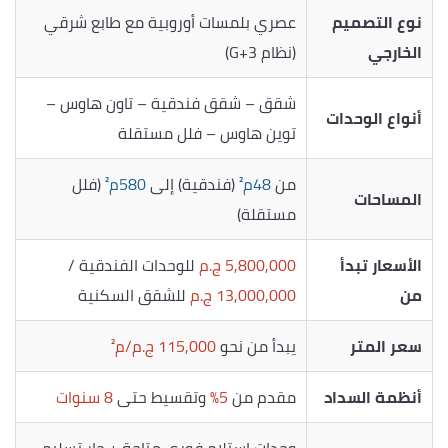
نوع التصميم
عصري بلمسات أوروبية مع طابع شرقي
الخارجي
(نظام G+3)
شقق – شقق فندقية – تاون هاوس –
أنواع الوحدات
توين هاوس – فلل مستقلة
من
48م²
(فندقية) إلى
580م²
(فلل
المساحات
مستقلة)
الأسعار تبدأ
5,800,000 ج.م
للوحدات الفندقية /
من
13,000,000 ج.م
للشقق السكنية
سعر المتر
يبدأ من نحو
115,000 ج.م/م²
أنظمة السداد
مقدم من
5%
وتقسيط حتى
8 سنوات