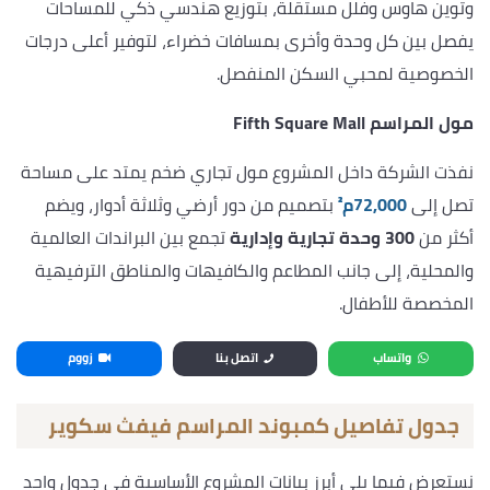
وتوين هاوس وفلل مستقلة، بتوزيع هندسي ذكي للمساحات
يفصل بين كل وحدة وأخرى بمسافات خضراء، لتوفير أعلى درجات
الخصوصية لمحبي السكن المنفصل.
مول المراسم Fifth Square Mall
نفذت الشركة داخل المشروع مول تجاري ضخم يمتد على مساحة
تصل إلى
72,000م²
بتصميم من دور أرضي وثلاثة أدوار، ويضم
أكثر من
300 وحدة تجارية وإدارية
تجمع بين البراندات العالمية
والمحلية، إلى جانب المطاعم والكافيهات والمناطق الترفيهية
المخصصة للأطفال.
واتساب
اتصل بنا
زووم
جدول تفاصيل كمبوند المراسم فيفث سكوير
نستعرض فيما يلي أبرز بيانات المشروع الأساسية في جدول واحد