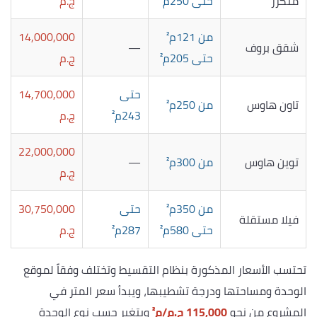
متكرر
حتى 250م²
ج.م
من 121م²
14,000,000
شقق بروف
—
حتى 205م²
ج.م
حتى
14,700,000
تاون هاوس
من 250م²
243م²
ج.م
22,000,000
توين هاوس
من 300م²
—
ج.م
من 350م²
حتى
30,750,000
فيلا مستقلة
حتى 580م²
287م²
ج.م
تحتسب الأسعار المذكورة بنظام التقسيط وتختلف وفقاً لموقع
الوحدة ومساحتها ودرجة تشطيبها، ويبدأ سعر المتر في
المشروع من نحو
115,000 ج.م/م²
ويتغير حسب نوع الوحدة