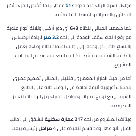
فجاءت نسبة البناء عند حدود
17%
فقط، بينما خُصّص الجزء الأكبر
للحدائق والممرات والمسطحات المائية.
كما صممت المباني بنظام
G+3
أي دور أرضي وثلاثة أدوار علوية،
مع رفع ارتفاع سقف الوحدة إلى نحو
3.2 متر
لزيادة الإحساس
بالاتساع داخل كل وحدة، إلى جانب اعتماد نظام إضاءة يعمل
بالطاقة الشمسية يخفّض تكاليف المعيشة ويدعم استدامة
المشروع.
أما من حيث الطراز المعماري، فتتبنى المباني تصميم عصري
بلمسات أوروبية أنيقة تحافظ في الوقت ذاته على الطابع
الشرقي، مع توزيع ممرات وفواصل خضراء بين الوحدات لتعزيز
الخصوصية.
ويتألف المشروع من نحو
217 عمارة سكنية
للشقق إلى جانب
الفلل بأنواعها، وقد قسم تنفيذه على
4 مراحل
رئيسية بيعت