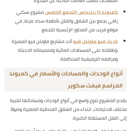
المساحات تناسب العائلات الباحثة عن الهدوء.
كمبوند ذا ريزيدنس التجمع الخامس
مشروع سكني
راقي يجمع بين الشقق والفلل بأنظمة سداد مرنة، في
موقع قريب من المحاور الرئيسية للتجمع.
كريك فيو ماونتن فيو
أحد مشاريع ماونتن فيو المميزة
بإطلالاته على المسطحات المائية وتصميماته الحديثة
ومرافقه الترفيهية المتكاملة.
أنواع الوحدات والمساحات والأسعار في كمبوند
المراسم فيفث سكوير
يقدم المشروع تنوع واسع في أنواع الوحدات ومساحاتها لتلبية
مختلف الاحتياجات، ابتداء من الشقق الفندقية الصغيرة وصولاً
إلى الفلل المستقلة الكبيرة.