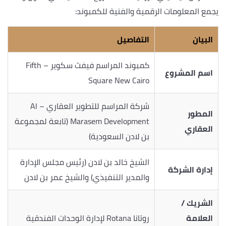
يجمع المعلومات الرقمية والفنية للكمبوند:
البيان
التفاصيل
كمبوند المراسم فيفث سكوير – Fifth
اسم المشروع
Square New Cairo
شركة المراسم للتطوير العقاري – Al
المطور
Marasem Development (تابعة لمجموعة
العقاري
بن لادن السعودية)
الشيخ خالد بن لادن (رئيس مجلس الإدارة
إدارة الشركة
والمدير التنفيذي) والشيخ عمر بن لادن
الشريك /
العلامة
روتانا Rotana لإدارة الوحدات الفندقية