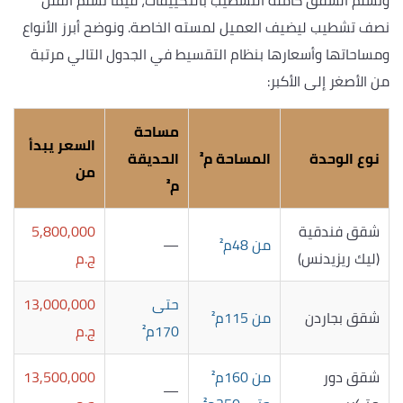
وتسلم الشقق كاملة التشطيب بالتكييفات، فيما تُسلم الفلل
نصف تشطيب ليضيف العميل لمسته الخاصة. ونوضح أبرز الأنواع
ومساحاتها وأسعارها بنظام التقسيط في الجدول التالي مرتبة
من الأصغر إلى الأكبر:
مساحة
السعر يبدأ
نوع الوحدة
المساحة م²
الحديقة
من
م²
شقق فندقية
5,800,000
من 48م²
—
(ليك ريزيدنس)
ج.م
حتى
13,000,000
شقق بجاردن
من 115م²
170م²
ج.م
شقق دور
من 160م²
13,500,000
—