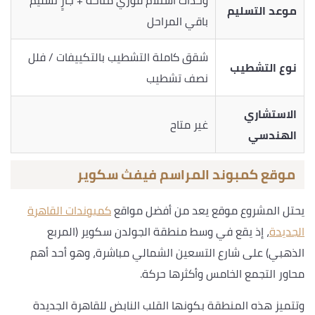
وحدات استلام فوري متاحة + جارٍ تسليم
موعد التسليم
باقي المراحل
شقق كاملة التشطيب بالتكييفات / فلل
نوع التشطيب
نصف تشطيب
الاستشاري
غير متاح
الهندسي
موقع كمبوند المراسم فيفث سكوير
يحتل المشروع موقع يعد من أفضل مواقع
كمبوندات القاهرة
الجديدة
، إذ يقع في وسط منطقة الجولدن سكوير (المربع
الذهبي) على شارع التسعين الشمالي مباشرة، وهو أحد أهم
محاور التجمع الخامس وأكثرها حركة.
وتتميز هذه المنطقة بكونها القلب النابض للقاهرة الجديدة