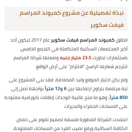
نبذة تفصيلية عن مشروع كمبوند المراسم
فيفث سكوير
انطلق
كمبوند المراسم فيفث سكوير
عام 2017 ليكون أحد
أكبر المجتمعات السكنية المتكاملة في التجمع الخامس،
باستثمارات تجاوزت
23.5 مليار جنيه
وضعتها شركة المراسم
لتترجم شعارها الراسخ “الالتزام” على أرض الواقع.
ولم يكن اختيار الموقع وليد المصادفة، فقد بني المشروع على
تبة مرتفعة يتراوح ارتفاعها بين
6 و12 متراً
بواجهة تصل إلى
850 متراً
، وهو ما منح غالبية الوحدات إطلالات بانورامية مفتوحة
على المساحات الخضراء والبحيرات.
اعتمدت الشركة المطورة فلسفة تصميم تقوم على خفض
الكثافة السكانية ورفع نصيب الفرد من المساحات المفتوحة،