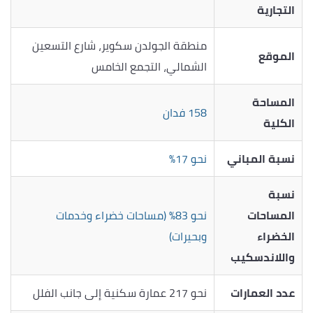
التجارية
منطقة الجولدن سكوير، شارع التسعين
الموقع
الشمالي، التجمع الخامس
المساحة
158 فدان
الكلية
نسبة المباني
نحو 17%
نسبة
المساحات
نحو 83% (مساحات خضراء وخدمات
الخضراء
وبحيرات)
واللاندسكيب
عدد العمارات
نحو 217 عمارة سكنية إلى جانب الفلل