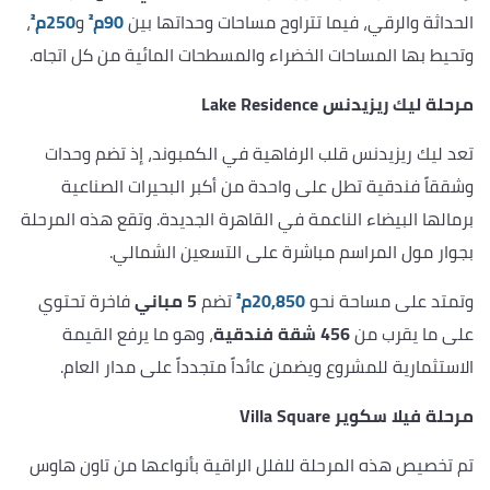
الحداثة والرقي، فيما تتراوح مساحات وحداتها بين
90م²
و
250م²
،
وتحيط بها المساحات الخضراء والمسطحات المائية من كل اتجاه.
مرحلة ليك ريزيدنس Lake Residence
تعد ليك ريزيدنس قلب الرفاهية في الكمبوند، إذ تضم وحدات
وشققاً فندقية تطل على واحدة من أكبر البحيرات الصناعية
برمالها البيضاء الناعمة في القاهرة الجديدة. وتقع هذه المرحلة
بجوار مول المراسم مباشرة على التسعين الشمالي.
وتمتد على مساحة نحو
20,850م²
تضم
5 مباني
فاخرة تحتوي
على ما يقرب من
456 شقة فندقية
، وهو ما يرفع القيمة
الاستثمارية للمشروع ويضمن عائداً متجدداً على مدار العام.
مرحلة فيلا سكوير Villa Square
تم تخصيص هذه المرحلة للفلل الراقية بأنواعها من تاون هاوس