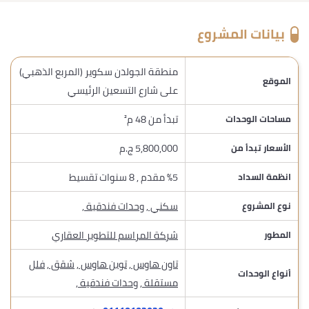
بيانات المشروع
منطقة الجولدن سكوير (المربع الذهبي)
الموقع
على شارع التسعين الرئيسي
تبدأ من 48 م²
مساحات الوحدات
5,800,000 ج.م
الأسعار تبدأ من
%5 مقدم , 8 سنوات تقسيط
انظمة السداد
سكني
,
وحدات فندقية
,
نوع المشروع
شركة المراسم للتطوير العقاري
المطور
تاون هاوس
,
توين هاوس
,
شقق
,
فلل
أنواع الوحدات
مستقلة
,
وحدات فندقية
,