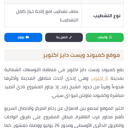
نصف تشطيب (مع إتاحة خيار كامل
نوع التشطيب
التشطيب)
واتساب
اتصل بنا
زووم
موقع كمبوند ويست دايز اكتوبر
يقع كمبوند ويست دايز اكتوبر في منطقة التوسعات الشمالية
بمدينة
6 أكتوبر
، وهي إحدى أحدث مناطق المدينة وأكثرها
هدوءاً وقرباً من حدود الشيخ زايد، إذ يجاور المشروع نادي الصيد
مباشرة وكمبوند ماونتن فيو اي سيتي.
اختير الموقع ليجمع بين الانعزال عن زحام المركز والاتصال السريع
بأهم محاور غرب القاهرة، فيطل المشروع على طريق الواحات
والطريق الدائري الأوسطي ومحور 26 يوليو ووصلة دهشور، كما