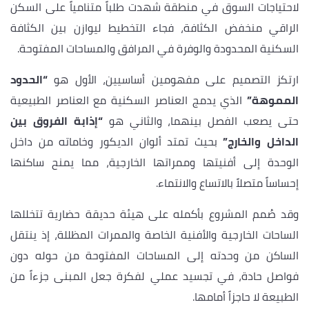
لاحتياجات السوق في منطقة شهدت طلباً متنامياً على السكن
الراقي منخفض الكثافة، فجاء التخطيط ليوازن بين الكثافة
السكنية المحدودة والوفرة في المرافق والمساحات المفتوحة.
ارتكز التصميم على مفهومين أساسيين، الأول هو
“الحدود
المموهة”
الذي يدمج العناصر السكنية مع العناصر الطبيعية
حتى يصعب الفصل بينهما، والثاني هو
“إذابة الفروق بين
الداخل والخارج”
بحيث تمتد ألوان الديكور وخاماته من داخل
الوحدة إلى أفنيتها وممراتها الخارجية، مما يمنح ساكنها
إحساساً متصلاً بالاتساع والانتماء.
وقد صُمم المشروع بأكمله على هيئة حديقة حضارية تتخللها
الساحات الخارجية والأفنية الخاصة والممرات المظللة، إذ ينتقل
الساكن من وحدته إلى المساحات المفتوحة من حوله دون
فواصل حادة، في تجسيد عملي لفكرة جعل المبنى جزءاً من
الطبيعة لا حاجزاً أمامها.