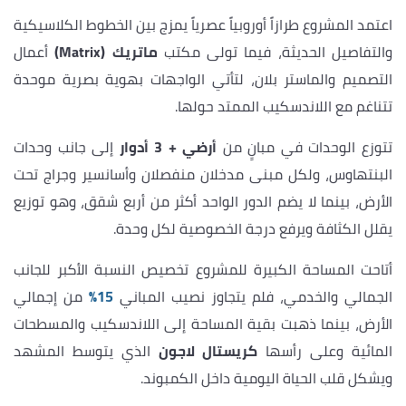
اعتمد المشروع طرازاً أوروبياً عصرياً يمزج بين الخطوط الكلاسيكية
والتفاصيل الحديثة، فيما تولى مكتب
ماتريك (Matrix)
أعمال
التصميم والماستر بلان، لتأتي الواجهات بهوية بصرية موحدة
تتناغم مع اللاندسكيب الممتد حولها.
تتوزع الوحدات في مبانٍ من
أرضي + 3 أدوار
إلى جانب وحدات
البنتهاوس، ولكل مبنى مدخلان منفصلان وأسانسير وجراج تحت
الأرض، بينما لا يضم الدور الواحد أكثر من أربع شقق، وهو توزيع
يقلل الكثافة ويرفع درجة الخصوصية لكل وحدة.
أتاحت المساحة الكبيرة للمشروع تخصيص النسبة الأكبر للجانب
الجمالي والخدمي، فلم يتجاوز نصيب المباني
15%
من إجمالي
الأرض، بينما ذهبت بقية المساحة إلى اللاندسكيب والمسطحات
المائية وعلى رأسها
كريستال لاجون
الذي يتوسط المشهد
ويشكل قلب الحياة اليومية داخل الكمبوند.