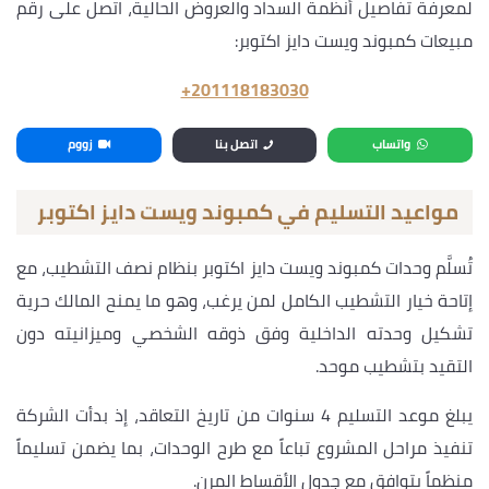
لمعرفة تفاصيل أنظمة السداد والعروض الحالية، اتصل على رقم
مبيعات كمبوند ويست دايز اكتوبر:
‎+201118183030
واتساب
اتصل بنا
زووم
مواعيد التسليم في كمبوند ويست دايز اكتوبر
تُسلَّم وحدات كمبوند ويست دايز اكتوبر بنظام نصف التشطيب، مع
إتاحة خيار التشطيب الكامل لمن يرغب، وهو ما يمنح المالك حرية
تشكيل وحدته الداخلية وفق ذوقه الشخصي وميزانيته دون
التقيد بتشطيب موحد.
يبلغ موعد التسليم 4 سنوات من تاريخ التعاقد، إذ بدأت الشركة
تنفيذ مراحل المشروع تباعاً مع طرح الوحدات، بما يضمن تسليماً
منظماً يتوافق مع جدول الأقساط المرن.