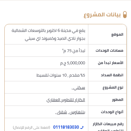
بيانات المشروع
يقع في مدينة 6 اكتوبر بالتوسعات الشمالية
الموقع
بجوار نادي الصيد وكمبوند اي سيتي
تبدأ من 75 م²
مساحات الوحدات
5,000,000 ج.م
الأسعار تبدأ من
%5 مقدم , 10 سنوات تقسيط
انظمة السداد
سكني
,
نوع المشروع
الكازار للتطوير العقاري
المطور
بنتهاوس
,
شقق
,
أنواع الوحدات
رقم مبيعات الكازار
01118183030
(اضغط على الرقم للإتصال)
للتطوير العقاري