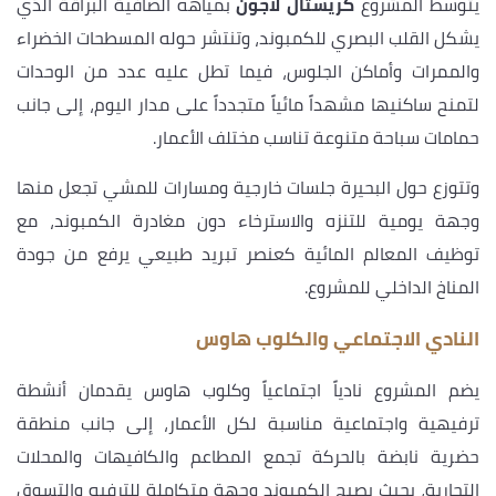
يتوسط المشروع
كريستال لاجون
بمياهه الصافية البراقة الذي
يشكل القلب البصري للكمبوند، وتنتشر حوله المسطحات الخضراء
والممرات وأماكن الجلوس، فيما تطل عليه عدد من الوحدات
لتمنح ساكنيها مشهداً مائياً متجدداً على مدار اليوم، إلى جانب
حمامات سباحة متنوعة تناسب مختلف الأعمار.
وتتوزع حول البحيرة جلسات خارجية ومسارات للمشي تجعل منها
وجهة يومية للتنزه والاسترخاء دون مغادرة الكمبوند، مع
توظيف المعالم المائية كعنصر تبريد طبيعي يرفع من جودة
المناخ الداخلي للمشروع.
النادي الاجتماعي والكلوب هاوس
يضم المشروع نادياً اجتماعياً وكلوب هاوس يقدمان أنشطة
ترفيهية واجتماعية مناسبة لكل الأعمار، إلى جانب منطقة
حضرية نابضة بالحركة تجمع المطاعم والكافيهات والمحلات
التجارية، بحيث يصبح الكمبوند وجهة متكاملة للترفيه والتسوق