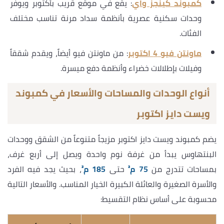
كمبوند كينجز واي
: يقع في موقع قريب بأكتوبر ويوفر
وحدات سكنية عصرية بأنظمة سداد مرنة تناسب مختلف
الفئات.
ماونتن فيو 4 اكتوبر
: من ماونتن فيو أيضاً، ويقدم شققاً
وفيلات بإطلالات خضراء وأنظمة دفع ميسرة.
أنواع الوحدات والمساحات والأسعار في كمبوند
ويست دايز اكتوبر
يضم كمبوند ويست دايز اكتوبر مزيجاً متنوعاً من الشقق ووحدات
البنتهاوس يبدأ من غرفة نوم واحدة ويصل إلى أربع غرف،
بمساحات تتدرج من
75 م²
حتى
185 م²
، بحيث يجد فيه الفرد
والأسرة الصغيرة والعائلة الكبيرة الخيار المناسب. والأسعار التالية
محسوبة على أساس نظام التقسيط: