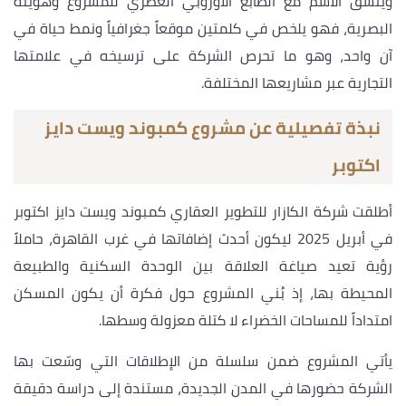
ويتسق الاسم مع الطابع الأوروبي العصري للمشروع وهويته
البصرية، فهو يلخص في كلمتين موقعاً جغرافياً ونمط حياة في
آن واحد، وهو ما تحرص الشركة على ترسيخه في علامتها
التجارية عبر مشاريعها المختلفة.
نبذة تفصيلية عن مشروع كمبوند ويست دايز
اكتوبر
أطلقت شركة الكازار للتطوير العقاري كمبوند ويست دايز اكتوبر
في أبريل 2025 ليكون أحدث إضافاتها في غرب القاهرة، حاملاً
رؤية تعيد صياغة العلاقة بين الوحدة السكنية والطبيعة
المحيطة بها، إذ بُني المشروع حول فكرة أن يكون المسكن
امتداداً للمساحات الخضراء لا كتلة معزولة وسطها.
يأتي المشروع ضمن سلسلة من الإطلاقات التي وسّعت بها
الشركة حضورها في المدن الجديدة، مستندة إلى دراسة دقيقة