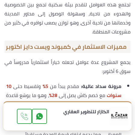
تجتمع هذه العوامل لتقدم بيئة سكنية تجمع بين الخصوصية
والهدوء من ناحية، وسهولة الوصول إلى محاور المدينة
وخدماتها من ناحية أخرى، وهو توازن يصعب توافره في كثير من
مشروعات المنطقة.
مميزات الاستثمار في كمبوند ويست دايز اكتوبر
يجمع المشروع عدة عوامل تجعله خياراً استثمارياً مدروساً في
سوق 6 أكتوبر:
مرونة سداد عالية:
مقدم يبدأ من
5%
وتقسيط حتى
10
سنوات
مع خصم كاش يصل إلى
28%
، وهو ما يوسّع قاعدة
المشترين المحتملين عند إعادة البيع.
الكازار للتطوير العقاري
موقع واعد:
التوسعات الشمالية المتاخمة للشيخ زايد من
المناطق التي يتصاعد الطلب عليها مع نمو أكتوبر
العمراني، مما يدعم ارتفاع قيمة الوحدة مستقبلاً.