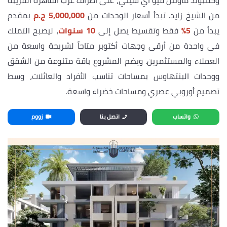
وكمبوند ماونتن فيو اي سيتي، على أطراف غرب القاهرة القريبة
من الشيخ زايد. تبدأ أسعار الوحدات من
5,000,000 ج.م
بمقدم
يبدأ من
5%
فقط وتقسيط يصل إلى
10 سنوات
، ليصبح التملك
في واحدة من أرقى وجهات أكتوبر متاحاً لشريحة واسعة من
العملاء والمستثمرين. ويضم المشروع باقة متنوعة من الشقق
ووحدات البنتهاوس بمساحات تناسب الأفراد والعائلات، وسط
تصميم أوروبي عصري ومساحات خضراء واسعة.
واتساب
اتصل بنا
زووم