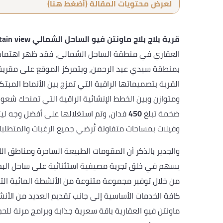
لعرض محتويات المقالة (أضغط هنا)
قرية بلاج بلاج ماونتن فيو الساحل الشمالي plage mountain view
العقاري في منطقة الساحل الشمالي، فقد ظهر اهتمام ا
بمنطقة سيدي عبد الرحمن، ويتمركز الموقع على مقربة 
القرية بتصميماتها الراقية التي تمزج بين الأنماط المبت
ومتوازن وبين الخطط الإنشائية الراقية التي تمنحك شعو
ضخمة تبلغ
450
فدان، وتم استغلالها على أفضل وجه ليت
وفيلات بمساحات متفاوتة تُرضي جميع الرغبات والمتطلبا
والجدير بالذكر أن المقومات الطبيعة الساحرة ومناطق ا
يسهم في خلق تجربة مصيفية استثنائية على ساحل البحر 
من خلال توفير مجموعة متنوعة من الأنشطة المائية التي 
كافة الخدمات الأساسية إلى جانب تقديم العديد من الأنش
ماونتن فيو العقارية باقة سعرية جذابة وبرامج مرنة لل