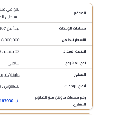
الموقع
الساحلي الد
تبدأ من 107 م²
مساحات الوحدات
8,800,000 ج.م
الأسعار تبدأ من
%2 مقدم , 10 سنوات تقسيط
انظمة السداد
ساحلي
,
نوع المشروع
ماونتن فيو 
المطور
بنتهاوس
,
ت
أنواع الوحدات
رقم مبيعات ماونتن فيو للتطوير
01118183030
العقاري