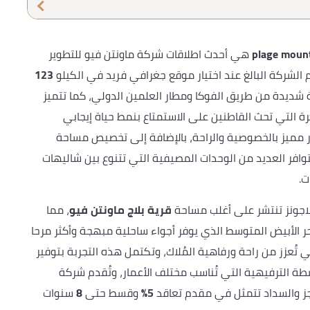
هي أحدث اطلاقات شركة ماونتن فيو للتطوير
لشركة البالغ عند اختيار موقع جغرافي فريد في الكيلو
123
شديدة من طريق الفوكا ومطار العلمين الدولي، كما تتميز
كرة التي تحث القاطنين على الاستمتاع بنمط حياة إيجابي
ر مميز بالخصوصية والراحة، بالإضافة إلى تخصيص مساحة
وافر العديد من الوحدات المصيفية التي تتنوع بين شاليهات
ت.
للاجونز تنتشر على أغلب مساحة
قرية بلاج ماونتن فيو
، مما
الأبيض المتوسط الذي يوفر أجواء ساحلية مبهجة وأكثر مرحا
تُعزز من راحة ورفاهية المُلاك، وتكتمل هذه التجربة بتوفير
طة الترفيهية التي تُناسب مختلف الأعمار، وتُقدم شركة
حجز والسداد تتمثل في مقدم تعاقد
5%
وقسط حتى
8
سنوات