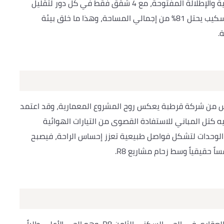
بارتفاع G+8 أدوار على مسافات مدروسة تضمن الخصوصية والإطلالة المفتوحة، مع 4 شقق فقط في كل دور لتقليل
الكثافة السكنية، وتحيط بالوحدات مسطحات مائية ولاندسكيب يحتل 81% من إجمالي المساحة، وهذا ما خلق بيئة
.
وس من شركة قرطبة يعكس روح المشروع المعمارية، وقد اعتمد
 كتل المباني للاستفادة القصوى من التيارات الهوائية
الوحدات لتشكل فواصل طبيعية تعزز إحساس الراحة، فيصبح
 حقيقياً وسط زحام مشاريع R8.