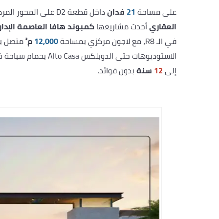
على مساحة
21
فدان
داخل قطعة D2 على المحور المركزي بالحي السكني الثامن R8، أطلقت
العقاري
أحدث مشاريعها
كمبوند هافا العاصمة الإدار
في الـ R8، مع لاجون مركزي بمساحة
12,000
م²
متصل با
الاستوديوهات حتى الدوبلكس Alto Casa بحمام سباحة خاص، بأسعار تبدأ من
إلى
12
سنة
بدون فوائد.