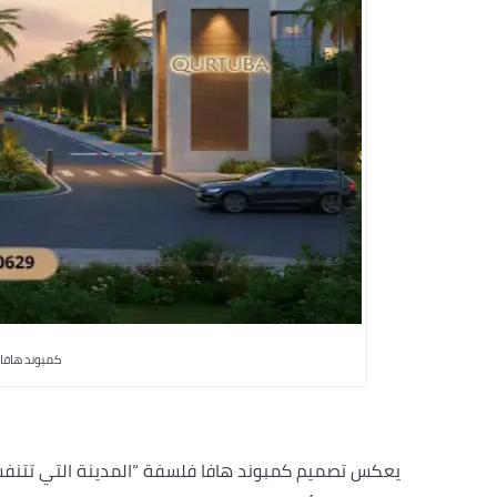
كمبوند هافا ال
يعكس تصميم كمبوند هافا فلسفة “المدينة التي تتنفس