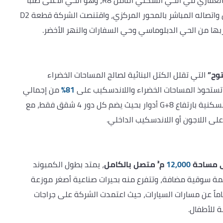
طُرح كمبوند هافا كأحدث إطلاقات شركة قرطبة للتطوير العقاري في الحي السكني الثامن R8، وهو الحي الأعلى طلباً
داخل العاصمة الإدارية بفضل تخطيطه الهندسي المتقن واتصاله المباشر بالمحور المركزي، واقتنصت الشركة قطعة D2
قربها من الحي الدبلوماسي وحي السفارات والنهر الأخضر.
وح”
التي تقلل الكتل البنائية لصالح المساحات الخضراء
تستحوذ المساحات الخضراء واللاندسكيب على
81%
من إجمالي
، كما تتوزع المباني السكنية بارتفاع G+8 أدوار بحيث يضم كل دور 4 شقق فقط، مع
 اللاجون أو اللاندسكيب الداخلي.
ى مساحة
12,000
م² متصل بالكامل
، يمتد بطول الكمبوند
يمة سوقية مضافة، وتتفرع منه بحيرات صناعية أصغر موزعة
اً عن مسارات السيارات، حيث اعتمدت الشركة على جراجات
 للأطفال.