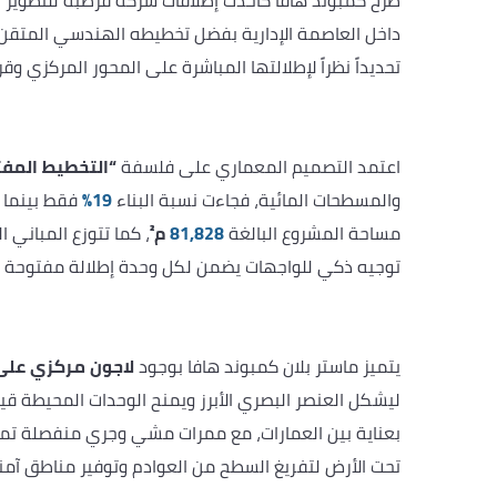
تحديداً نظراً لإطلالتها المباشرة على المحور المركزي و
اعتمد التصميم المعماري على فلسفة
“التخطيط المفت
والمسطحات المائية، فجاءت نسبة البناء
19%
فقط بينما 
مساحة المشروع البالغة
81,828
م²
توجيه ذكي للواجهات يضمن لكل وحدة إطلالة مفتوحة على
يتميز ماستر بلان كمبوند هافا بوجود
لاجون مركزي عل
ليشكل العنصر البصري الأبرز ويمنح الوحدات المحيطة ق
بعناية بين العمارات، مع ممرات مشي وجري منفصلة تمام
تحت الأرض لتفريغ السطح من العوادم وتوفير مناطق آمنة