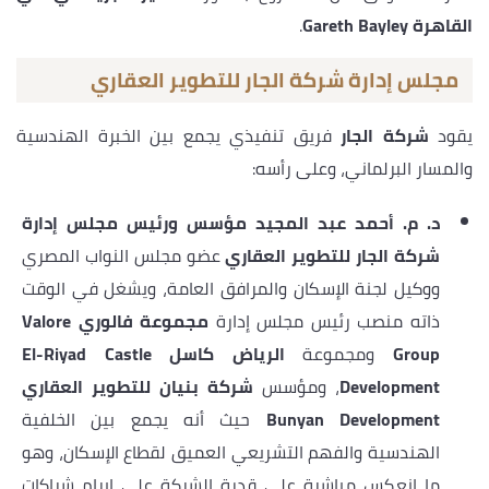
القاهرة Gareth Bayley
.
مجلس إدارة شركة الجار للتطوير العقاري
يقود
شركة الجار
فريق تنفيذي يجمع بين الخبرة الهندسية
والمسار البرلماني، وعلى رأسه:
د. م. أحمد عبد المجيد
مؤسس ورئيس مجلس إدارة
شركة الجار للتطوير العقاري
عضو مجلس النواب المصري
ووكيل لجنة الإسكان والمرافق العامة، ويشغل في الوقت
ذاته منصب رئيس مجلس إدارة
مجموعة فالوري Valore
Group
ومجموعة
الرياض كاسل El-Riyad Castle
Development
، ومؤسس
شركة بنيان للتطوير العقاري
Bunyan Development
حيث أنه يجمع بين الخلفية
الهندسية والفهم التشريعي العميق لقطاع الإسكان، وهو
ما انعكس مباشرة على قدرة الشركة على إبرام شراكات