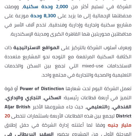
الشركة في تسليم أكثر من
2,000 وحدة سكنية
، ووصلت
محفظتها الإجمالية إلى ما يزيد على
8,300 وحدة
موزعة على
مشاريع سكنية وتجارية وإدارية وفندقية، تخدم آلاف الأسر في
محافظتين محوريتين هما القاهرة الكبرى ومدينة الإسكندرية.
ويعرف أسلوب الشركة بالتركيز على
المواقع الاستراتيجية
ذات
الكثافة السكنية المرتفعة مع التوجه نحو المشاريع متعددة
الاستخدامات mixed-use التي تجمع بين السكن والخدمات
التعليمية والصحية والتجارية في مجتمع واحد.
تعمل الشركة اليوم تحت شعارها
Power of Distinction
أو قوة
التميز في أربعة قطاعات رئيسية:
السكني
،
التجاري والإداري
،
الفندقي
، و
التعليمي
، حيث جاء مشروعها الأخير
Aljar British
District
ليجمع بين هذه القطاعات الأربعة باستثمارات تتخطى
20
مليار جنيه
وفقا لما أعلنته إدارة الشركة في حفل إطلاق
المرحلة الأولى من المشروع بحضور
السفير البريطاني في