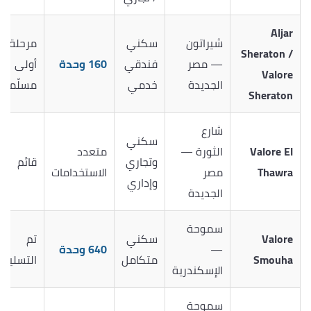
Aljar
شيراتون
سكني
مرحلة
Sheraton /
— مصر
فندقي
160 وحدة
أولى
Valore
الجديدة
خدمي
مسلّمة
Sheraton
شارع
سكني
Valore El
الثورة —
متعدد
وتجاري
قائم
Thawra
مصر
الاستخدامات
وإداري
الجديدة
سموحة
Valore
سكني
تم
—
640 وحدة
Smouha
متكامل
التسليم
الإسكندرية
سموحة