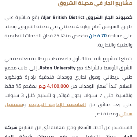
مشاريع الجار في مدينة الشروق
كمبوند الجار الشروق Aljar British District
يقع مباشرة على
طريق السويس أمام بوابة 4 مدينتي في مدينة الشروق، ويمتد
على مساحة
70 فدان
مخصص منها 25 فدان للخدمات التعليمية
والطبية والتجارية.
يتمتع المشروع بأنه يمتلك أول جامعة طب بريطانية معتمدة في
الشرق الأوسط بالشراكة مع
Aston University
، إلى جانب مجمع
طبي بريطاني ومول تجاري ووحدات فندقية بإدارة كونكورد
السلام. تبدأ أسعار الوحدات من
4,100,000 ج.م
بمقدم 5% فقط
وتقسيط حتى 7 سنوات بدون فوائد، والتسليم خلال 3 سنوات.
على بعد دقائق من
العاصمة الإدارية الجديدة
و
مستقبل
سيتي
ومدينة نصر.
للاستفسار عن أحدث الأسعار وحجز معاينة لأي من مشاريع
شركة
الجار
، يمكن التواصل مع
رقم مبيعات شركة الجار