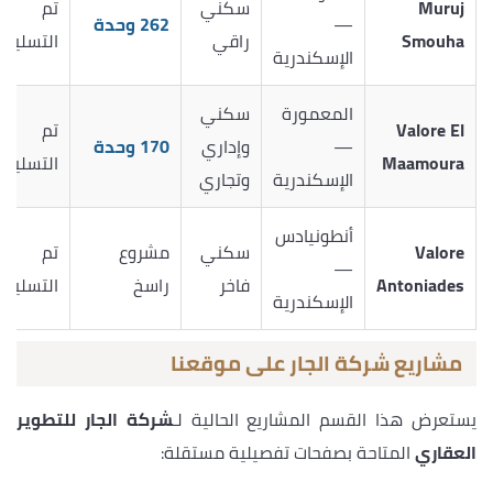
Muruj
سكني
تم
—
262 وحدة
Smouha
راقي
التسليم
الإسكندرية
المعمورة
سكني
Valore El
تم
—
وإداري
170 وحدة
Maamoura
التسليم
الإسكندرية
وتجاري
أنطونيادس
Valore
سكني
مشروع
تم
—
Antoniades
فاخر
راسخ
التسليم
الإسكندرية
مشاريع شركة الجار على موقعنا
يستعرض هذا القسم المشاريع الحالية لـ
شركة الجار للتطوير
العقاري
المتاحة بصفحات تفصيلية مستقلة: