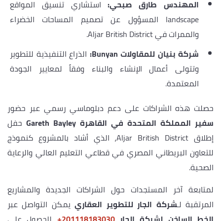
المهندس طارق صبحي:
استشاري تنسيق المواقع
landscape المسؤول عن تصميم المساحات الخضراء
والممرات في Aljar British District.
شركة بنيان للمقاولات Bunyan:
الذراع التنفيذية للتطوير
وتتولى أعمال الإنشاء والبناء وفقاً لمعايير الجودة
المعتمدة.
حصلت هذه الشراكات على دعم دبلوماسي رسمي عبر حضور
سفير المملكة المتحدة في القاهرة Gareth Bayley
حفل
إطلاق Aljar British District، الذي أشاد بالمشروع كنموذج
للتعاون البريطاني المصري في قطاعي التعليم العالي والرعاية
الصحية.
لمتابعة آخر المستجدات حول الشراكات الجديدة والمشاريع
المرتقبة لـ
شركة الجار للتطوير العقاري
يمكن التواصل عبر
الخط الساخن لشركة الجار
‎+201118183030
للحصول على