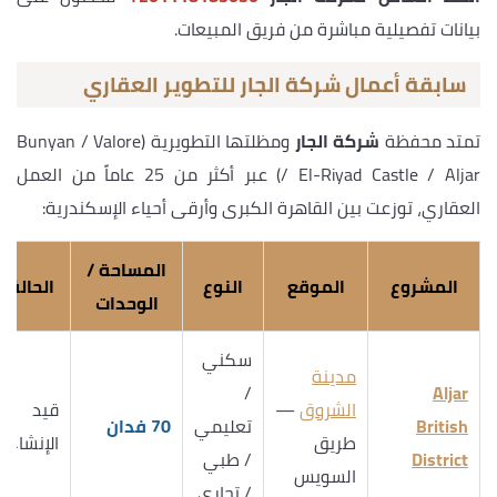
بيانات تفصيلية مباشرة من فريق المبيعات.
سابقة أعمال شركة الجار للتطوير العقاري
تمتد محفظة
شركة الجار
ومظلتها التطويرية (Bunyan / Valore
/ El-Riyad Castle / Aljar) عبر أكثر من 25 عاماً من العمل
العقاري، توزعت بين القاهرة الكبرى وأرقى أحياء الإسكندرية:
المساحة /
المشروع
الموقع
النوع
الحالة
الوحدات
سكني
مدينة
/
Aljar
الشروق
—
قيد
British
تعليمي
70 فدان
طريق
الإنشاء
District
/ طبي
السويس
/ تجاري