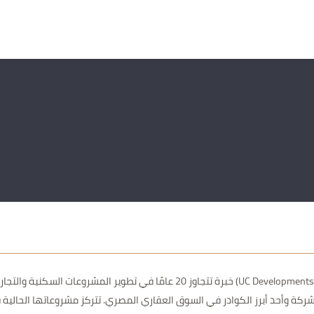
تمتلك شركة يو سي للتطوير العقاري (UC Developments) خبرة تتجاوز 20 عا
شركة وأحد أبرز الكوادر في السوق العقاري المصري. تتركز مشروعاتها الحالية في