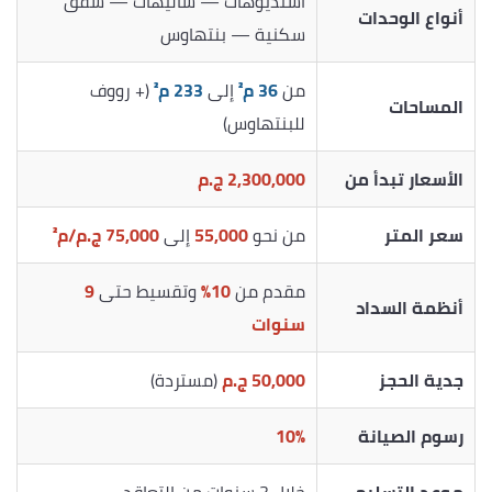
استديوهات — شاليهات — شقق
أنواع الوحدات
سكنية — بنتهاوس
من
36 م²
إلى
233 م²
(+ رووف
المساحات
للبنتهاوس)
الأسعار تبدأ من
2,300,000 ج.م
سعر المتر
من نحو
55,000
إلى
75,000 ج.م/م²
مقدم من
10%
وتقسيط حتى
9
أنظمة السداد
سنوات
جدية الحجز
50,000 ج.م
(مستردة)
رسوم الصيانة
10%