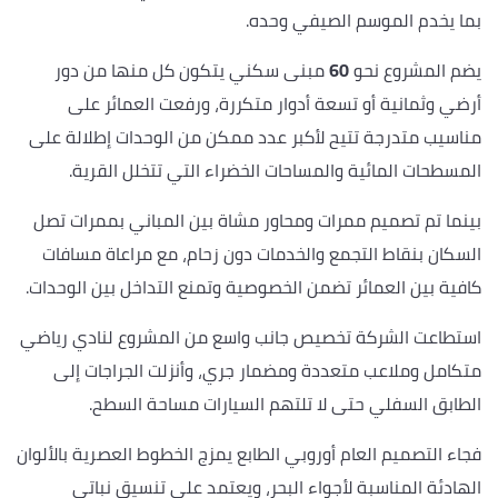
بما يخدم الموسم الصيفي وحده.
يضم المشروع نحو
60
مبنى سكني يتكون كل منها من دور
أرضي وثمانية أو تسعة أدوار متكررة، ورفعت العمائر على
مناسيب متدرجة تتيح لأكبر عدد ممكن من الوحدات إطلالة على
المسطحات المائية والمساحات الخضراء التي تتخلل القرية.
بينما تم تصميم ممرات ومحاور مشاة بين المباني بممرات تصل
السكان بنقاط التجمع والخدمات دون زحام، مع مراعاة مسافات
كافية بين العمائر تضمن الخصوصية وتمنع التداخل بين الوحدات.
استطاعت الشركة تخصيص جانب واسع من المشروع لنادي رياضي
متكامل وملاعب متعددة ومضمار جري، وأنزلت الجراجات إلى
الطابق السفلي حتى لا تلتهم السيارات مساحة السطح.
فجاء التصميم العام أوروبي الطابع يمزج الخطوط العصرية بالألوان
الهادئة المناسبة لأجواء البحر، ويعتمد على تنسيق نباتي