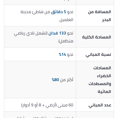
المسافة من
نحو
5 دقائق
من شاطئ مدينة
البحر
العلمين
نحو
133 فدان
(تشمل نادي رياضي
المساحة الكلية
متكامل)
نسبة المباني
نحو
14%
المساحات
الخضراء
أكثر من
80%
والمسطحات
المائية
عدد المباني
60 مبنى (أرضي + 8 أو 9 أدوار)