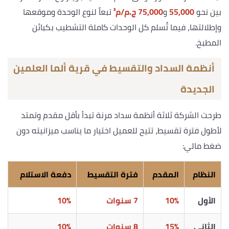
بين نحو
55,000
و
75,000 ج.م/م²
تبعاً لنوع الوحدة وموقعها
وإطلالتها، فيما تُسلم كل الوحدات كاملة التشطيب بكبائن
المطبخ.
أنظمة السداد والتقسيط في قرية ألما العلمين
الجديدة
طرحت الشركة ثلاثة أنظمة سداد مرنة تبدأ بأقل مقدم وتمتد
لأطول فترة تقسيط، تتيح للعميل اختيار ما يناسب ميزانيته دون
ضغط مالي:
النظام
المقدم
فترة التقسيط
دفعة الاستلام
الأول
10%
7 سنوات
10%
الثاني
15%
8 سنوات
10%