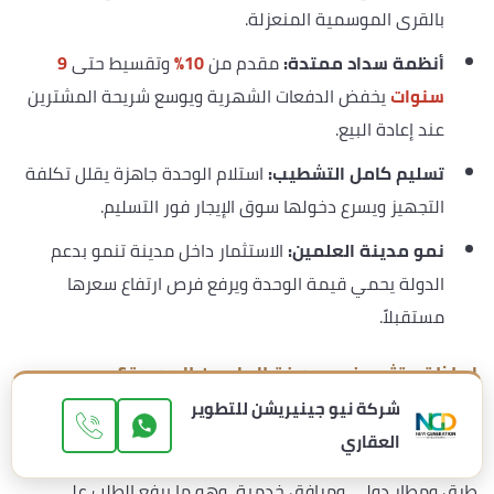
بالقرى الموسمية المنعزلة.
أنظمة سداد ممتدة:
مقدم من
10%
وتقسيط حتى
9
سنوات
يخفض الدفعات الشهرية ويوسع شريحة المشترين
عند إعادة البيع.
تسليم كامل التشطيب:
استلام الوحدة جاهزة يقلل تكلفة
التجهيز ويسرع دخولها سوق الإيجار فور التسليم.
نمو مدينة العلمين:
الاستثمار داخل مدينة تنمو بدعم
الدولة يحمي قيمة الوحدة ويرفع فرص ارتفاع سعرها
مستقبلاً.
لماذا تستثمر في مدينة العلمين الجديدة؟
شركة نيو جينيريشن للتطوير
تتبني الدولة مدينة العلمين الجديدة كأحد أبرز مشروعات الجيل
العقاري
الرابع وعاصمة صيفية متكاملة، بما تضخه من بنية تحتية ومحاور
طرق ومطار دولي ومرافق خدمية، وهو ما يرفع الطلب على