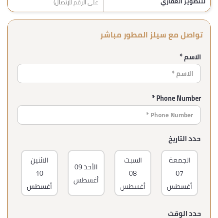
للتطوير العقاري
على الرقم للإتصال)
تواصل مع سيلز المطور مباشر
الاسم *
Phone Number *
حدد التاريخ
الجمعة
السبت
الاثنين
ا
الأحد
09
10
08
07
أغسطس
أغسطس
أغسطس
أغسطس
أغ
حدد الوقت