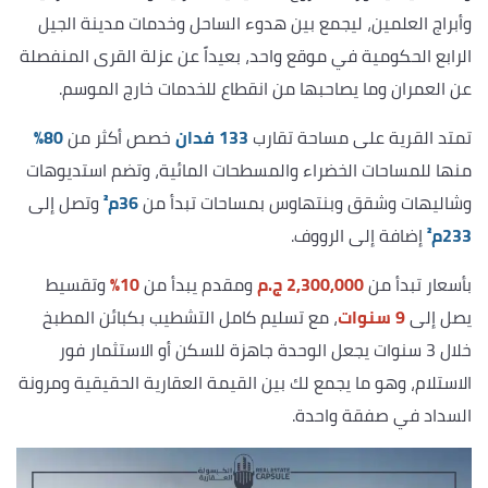
وأبراج العلمين، ليجمع بين هدوء الساحل وخدمات مدينة الجيل
الرابع الحكومية في موقع واحد، بعيداً عن عزلة القرى المنفصلة
عن العمران وما يصاحبها من انقطاع للخدمات خارج الموسم.
تمتد القرية على مساحة تقارب
133 فدان
خصص أكثر من
80%
منها للمساحات الخضراء والمسطحات المائية، وتضم استديوهات
وشاليهات وشقق وبنتهاوس بمساحات تبدأ من
36م²
وتصل إلى
233م²
إضافة إلى الرووف.
بأسعار تبدأ من
2,300,000 ج.م
ومقدم يبدأ من
10%
وتقسيط
يصل إلى
9 سنوات
، مع تسليم كامل التشطيب بكبائن المطبخ
خلال 3 سنوات يجعل الوحدة جاهزة للسكن أو الاستثمار فور
الاستلام، وهو ما يجمع لك بين القيمة العقارية الحقيقية ومرونة
السداد في صفقة واحدة.