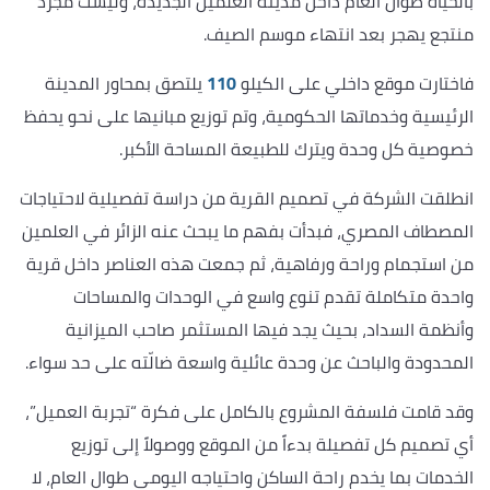
بالحياة طوال العام داخل مدينة العلمين الجديدة، وليست مجرد
منتجع يهجر بعد انتهاء موسم الصيف.
فاختارت موقع داخلي على الكيلو
110
يلتصق بمحاور المدينة
الرئيسية وخدماتها الحكومية، وتم توزيع مبانيها على نحو يحفظ
خصوصية كل وحدة ويترك للطبيعة المساحة الأكبر.
انطلقت الشركة في تصميم القرية من دراسة تفصيلية لاحتياجات
المصطاف المصري، فبدأت بفهم ما يبحث عنه الزائر في العلمين
من استجمام وراحة ورفاهية، ثم جمعت هذه العناصر داخل قرية
واحدة متكاملة تقدم تنوع واسع في الوحدات والمساحات
وأنظمة السداد، بحيث يجد فيها المستثمر صاحب الميزانية
المحدودة والباحث عن وحدة عائلية واسعة ضالّته على حد سواء.
وقد قامت فلسفة المشروع بالكامل على فكرة “تجربة العميل”،
أي تصميم كل تفصيلة بدءاً من الموقع ووصولاً إلى توزيع
الخدمات بما يخدم راحة الساكن واحتياجه اليومي طوال العام، لا