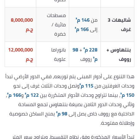
مسطحات
شاليهات 3
من
146 م²
8,000,000
مائية /
غرف
إلى
166 م²
ج.م
خضرة
بنتهاوس +
228 م²
+
98
بانوراما
12,000,000
رووف
م²
رووف
علوية
ج.م
هذا التنوع على أدوار المبنى يتم توزيعه، ففي الدور الأرضي تبدأ
وحدات الغرفتين من
115 م²
وتصل وحدات الثلاث غرف إلى نحو
150 م²
، بينما تتراوح وحدات الأدوار المتكررة بين
122 م²
و
166 م²
،
وتأتي وحدات الدور الثامن بصيغة بنتهاوس تجمع المساحة
الداخلية مع رووف خاص يصل إلى
98 م²
يمنح الساكن خصوصية
وإطلالة مفتوحة.
تبدأ الأسعار المذكورة وفق نظام التقسيط، ويتراوح سعر المتر