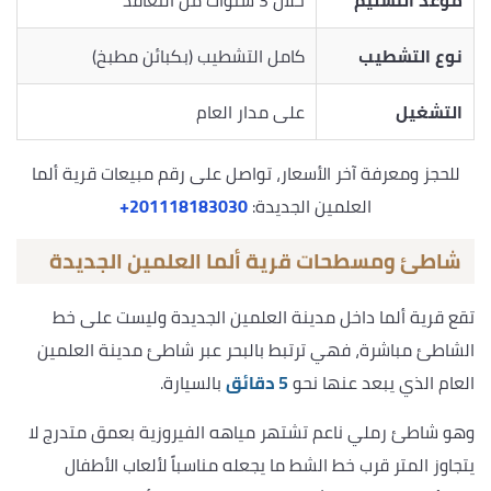
موعد التسليم
خلال 3 سنوات من التعاقد
نوع التشطيب
كامل التشطيب (بكبائن مطبخ)
التشغيل
على مدار العام
للحجز ومعرفة آخر الأسعار، تواصل على رقم مبيعات قرية ألما
العلمين الجديدة:
‎+201118183030
شاطئ ومسطحات قرية ألما العلمين الجديدة
تقع قرية ألما داخل مدينة العلمين الجديدة وليست على خط
الشاطئ مباشرة، فهي ترتبط بالبحر عبر شاطئ مدينة العلمين
العام الذي يبعد عنها نحو
5 دقائق
بالسيارة.
وهو شاطئ رملي ناعم تشتهر مياهه الفيروزية بعمق متدرج لا
يتجاوز المتر قرب خط الشط ما يجعله مناسباً لألعاب الأطفال