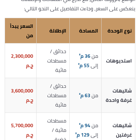
ينعكس على السعر، وجاءت التفاصيل على النحو التالي:
السعر يبدأ
نوع الوحدة
المساحة
الإطلالة
من
حدائق /
من
36 م²
2,300,000
استديوهات
مسطحات
إلى
55 م²
ج.م
مائية
حدائق /
شاليهات
3,600,000
من
63 م²
مسطحات
غرفة واحدة
ج.م
مائية
مسطحات
شاليهات
من
94 م²
5,700,000
مائية /
غرفتين
إلى
129 م²
ج.م
خضرة