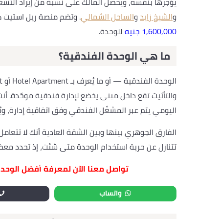
يؤجرها بنفسه، ويحصل المالك على نسبة من إيراد التشغ
و
الشيخ زايد
و
الساحل الشمالي
. وتضم منصة ريل استيت كا
1,600,000 جنيه
للوحدة.
ما هي الوحدة الفندقية؟
والتأثيث تقع داخل مبنى يخضع لإدارة فندقية موحّدة. أن
اليومي يتم عبر المشغّل الفندقي وفق اتفاقية إدارة، ويُو
الفارق الجوهري بينها وبين الشقة العادية أنك لا تتعا
تتنازل عن حرية استخدام الوحدة متى شئت، إذ تحدد معظم ا
تواصل معنا الآن لمعرفة أفضل الوحدات
واتساب