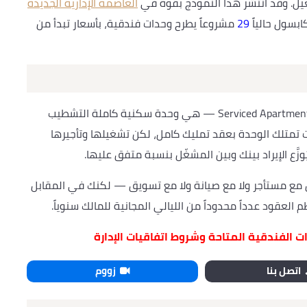
يل. وقد انتشر هذا النموذج بقوة في
العاصمة الإدارية الجديدة
بسول حالياً
29
مشروعاً يطرح وحدات فندقية، بأسعار تبدأ من
الوحدة الفندقية — أو ما يُعرف بـ Hotel Apartment أو Serviced Apartment — هي وحدة سكنية كاملة التشطيب
ت تمتلك الوحدة بعقد تمليك كامل، لكن تشغيلها وتأجيرها
زَّع الإيراد بينك وبين المشغّل بنسبة متفق عليها.
مل مع مستأجر ولا مع صيانة ولا مع تسويق — لكنك في المقابل
لعقود عدداً محدوداً من الليالي المجانية للمالك سنوياً.
 الفندقية المتاحة وشروط اتفاقيات الإدارة
اتصل بنا
زووم