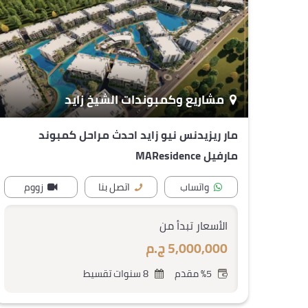
مشاريع وكمبوندات الشيخ زايد
مار ريزيدنس نيو زايد احدث مراحل كمبوند
مارفيل MAResidence
واتساب
اتصل بنا
زووم
الأسعار تبدأ من
5,000,000 ج.م
%5 مقدم
8 سنوات تقسيط