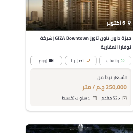
6 أكتوبر
جيزة داون تاون تاورز GIZA Downtown |شركة
نوفارا العقارية
واتساب
اتصل بنا
زووم
الأسعار تبدأ من
250,000 ج.م / متر
%25 مقدم
5 سنوات تقسيط