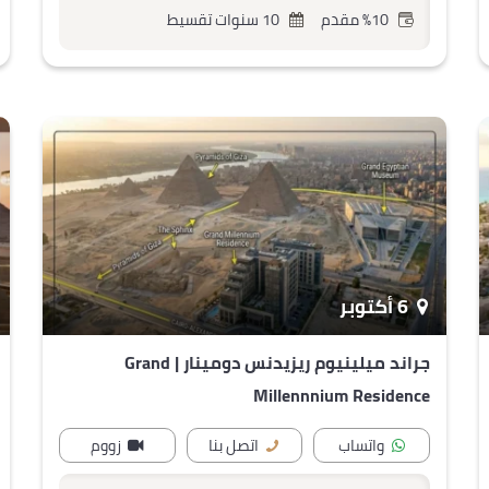
%10 مقدم
10 سنوات تقسيط
6 أكتوبر
جراند ميلينيوم ريزيدنس دومينار | Grand
Millennnium Residence
واتساب
اتصل بنا
زووم