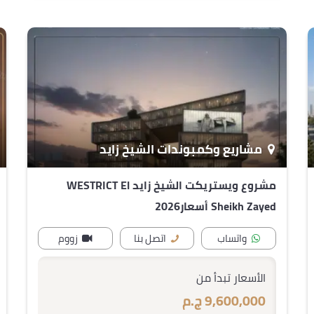
مشاريع وكمبوندات الشيخ زايد
مشروع ويستريكت الشيخ زايد WESTRICT El
Sheikh Zayed أسعار2026
واتساب
اتصل بنا
زووم
الأسعار تبدأ من
9,600,000 ج.م