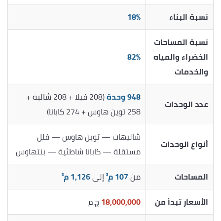
نسبة البناء
18%
نسبة المساحات
الخضراء والمياه
82%
والخدمات
948 وحدة
(208 فيلا + 208 شاليه +
عدد الوحدات
258 توين هاوس + 274 كابانا)
شاليهات — توين هاوس — فلل
أنواع الوحدات
مستقلة — كابانا شاطئية — بنتهاوس
المساحات
من
107 م²
إلى
1,126 م²
الأسعار تبدأ من
18,000,000
ج.م