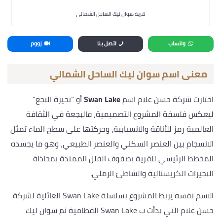
قرية سوان ليك الساحل الشمالي
واتساب
اتصل بنا
زووم
معنى اسم سوان ليك الساحل الشمالي
اختارت شركة حسن علام اسم
Swan Lake
أو “بحيرة البجع”
ليعكس فلسفة المشروع التصميمية، فالبجعة في الثقافة
العالمية رمز للأناقة والانسيابية، وحركتها على سطح الماء تمثل
الانسجام بين العنصر السكني والعنصر الطبيعي، وهو ما يجسده
المخطط الرئيسي للقرية بصفوف الفلل الممتدة بمحاذاة
البحيرات الكريستالية والشاطئ الرملي.
الاسم نفسه يربط المشروع بسلسلة Swan Lake العائلية لشركة
حسن علام التي بدأت ب Swan Lake القطامية ثم سوان ليك