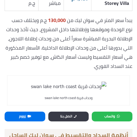
Storey Villa
مباشر
ج.م
يبدأ سعر المتر في سوان ليك من
130,000
ج.م ويختلف حسب
نوع الوحدة وموقعها وإطلالتها داخل المشروع، حيث تأخذ وحدات
الإطلالة البحرية المباشرة سعراً أعلى من وحدات إطلالة اللاجون،
التي بدورها أعلى من وحدات الإطلالة الداخلية. الأسعار المذكورة
هي أسعار التقسيط وليست أسعار الكاش، مع توفير خصم كبير
عند السداد الفوري.
وحدات قرية swan lake north coast
واتساب
اتصل بنا
زووم
أنظمة السداد والتقسيط في سوان ليك الساحل