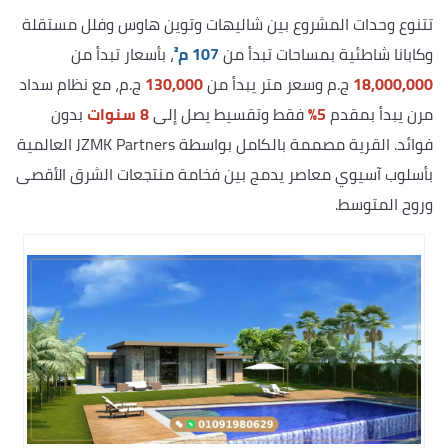
تتنوع وحدات المشروع بين شاليهات وتوين هاوس وفلل مستقلة
وكابانا شاطئية بمساحات تبدأ من
107 م²
، بأسعار تبدأ من
18,000,000
ج.م وسعر متر يبدأ من
130,000
ج.م، مع نظام سداد
مرن يبدأ بمقدم
5%
فقط وتقسيط يصل إلى
8 سنوات
بدون
فوائد. القرية مصممة بالكامل بواسطة JZMK Partners العالمية
بأسلوب آسيوي معاصر يدمج بين فخامة منتجعات الشرق الأقصى
وروح المتوسط.