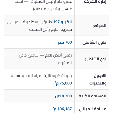
إدارة الشركة
عمرو جاد (رئيس العمليات) — أحمد
عيسى (رئيس المبيعات)
الكيلو 197
طريق الإسكندرية – مرسى
الموقع
مطروح، خليج رأس الحكمة
طول الشاطئ
700 متر
رملي أبيض ناعم — شاطئ خاص
نوع الشاطئ
للمشروع
اللاجون
بحيرات كريستالية بمياه البحر بمساحة
والبحيرات
75,000 م²
المساحة الكلية
208 فدان
مساحة المباني
186,187 م²