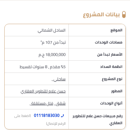
بيانات المشروع
الساحل الشمالي
الموقع
تبدأ من 107 م²
مساحات الوحدات
18,000,000 ج.م
الأسعار تبدأ من
%5 مقدم , 8 سنوات تقسيط
انظمة السداد
ساحلي
,
نوع المشروع
حسن علام للتطوير العقاري
المطور
شقق
,
فلل مستقلة
,
أنواع الوحدات
01118183030
رقم مبيعات حسن علام للتطوير
(اضغط على
العقاري
الرقم للإتصال)