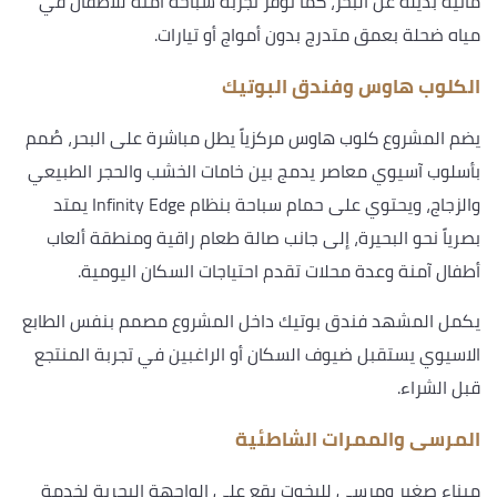
مائية بديلة عن البحر، كما توفر تجربة سباحة آمنة للأطفال في
مياه ضحلة بعمق متدرج بدون أمواج أو تيارات.
الكلوب هاوس وفندق البوتيك
يضم المشروع كلوب هاوس مركزياً يطل مباشرة على البحر، صُمم
بأسلوب آسيوي معاصر يدمج بين خامات الخشب والحجر الطبيعي
والزجاج، ويحتوي على حمام سباحة بنظام Infinity Edge يمتد
بصرياً نحو البحيرة، إلى جانب صالة طعام راقية ومنطقة ألعاب
أطفال آمنة وعدة محلات تقدم احتياجات السكان اليومية.
يكمل المشهد فندق بوتيك داخل المشروع مصمم بنفس الطابع
الاسيوي يستقبل ضيوف السكان أو الراغبين في تجربة المنتجع
قبل الشراء.
المرسى والممرات الشاطئية
ميناء صغير ومرسى لليخوت يقع على الواجهة البحرية لخدمة