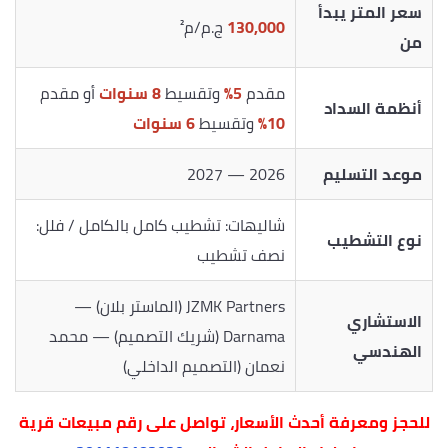
سعر المتر يبدأ
130,000
ج.م/م²
من
مقدم
5%
وتقسيط
8 سنوات
أو مقدم
أنظمة السداد
10%
وتقسيط
6 سنوات
موعد التسليم
2026 — 2027
شاليهات: تشطيب كامل بالكامل / فلل:
نوع التشطيب
نصف تشطيب
JZMK Partners (الماستر بلان) —
الاستشاري
Darnama (شريك التصميم) — محمد
الهندسي
نعمان (التصميم الداخلي)
للحجز ومعرفة أحدث الأسعار، تواصل على رقم مبيعات قرية