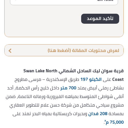
لعرض محتويات المقالة (أضغط هنا)
قرية سوان ليك الساحل الشمالي
Swan Lake North
Coast
على
الكيلو 197
طريق الإسكندرية – مرسى مطروح
بشاطئ رملي أبيض يمتد
700 متر
داخل خليج رأس الحكمة، أحد
أنقى شواطئ المتوسط بمياهه الفيروزية ورماله الناعمة، ضمن
مشروع سياحي متكامل من شركة حسن علام للتطوير العقاري
بمساحة
208 فدان
وبحيرات كريستالية بمياه البحر تمتد على
75,000 م²
.