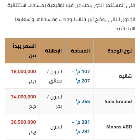
حتى المستثمر الذي يبحث عن فيلا توقيعية بمساحات استثنائية.
الجدول التالي يوضح أبرز فئات الوحدات ومساحاتها وأسعارها
الابتدائية:
السعر يبدأ
نوع الوحدة
المساحة
الإطلالة
من
107 م² –
لاجون /
18,000,000
شاليه
207 م²
حدائق
ج.م
لاجون /
34,000,000
Solo Ground
265 م²
بحر
ج.م
281 م² –
36,500,000
Monos 4BD
لاجون
291 م²
ج.م