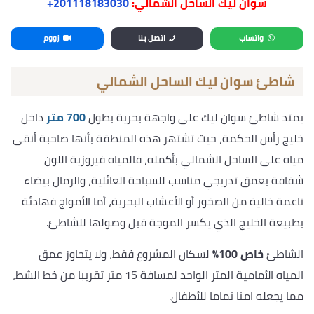
سوان ليك الساحل الشمالي:
‎+201118183030
واتساب
اتصل بنا
زووم
شاطئ سوان ليك الساحل الشمالي
يمتد شاطئ سوان ليك على واجهة بحرية بطول
700 متر
داخل
خليج رأس الحكمة، حيث تشتهر هذه المنطقة بأنها صاحبة أنقى
مياه على الساحل الشمالي بأكمله، فالمياه فيروزية اللون
شفافة بعمق تدريجي مناسب للسباحة العائلية، والرمال بيضاء
ناعمة خالية من الصخور أو الأعشاب البحرية، أما الأمواج فهادئة
بطبيعة الخليج الذي يكسر الموجة قبل وصولها للشاطئ.
الشاطئ
خاص 100%
لسكان المشروع فقط، ولا يتجاوز عمق
المياه الأمامية المتر الواحد لمسافة 15 متر تقريبا من خط الشط،
مما يجعله امنا تماما للأطفال.