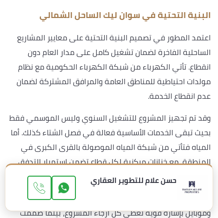
البنية التحتية في سوان ليك الساحل الشمالي
اعتمد المطور في تصميم البنية التحتية على معايير المشاريع
الساحلية الفاخرة لضمان تشغيل كامل على مدار العام دون
انقطاع. تأتي الكهرباء من شبكة الكهرباء الحكومية مع نظام
مولدات احتياطية للمناطق العامة والمرافق المشتركة لضمان
عدم انقطاع الخدمة.
وقد تم تجهيز المشروع للتشغيل السنوي وليس الموسمي فقط
بحيث تبقى الخدمات الأساسية فعالة في فصل الشتاء كذلك. أما
المياه فتأتي من شبكة المياه الموصولة بالقرى الكبرى في
المنطقة، مع خزانات مركزية لكل قطاع تضمن استمرار التدفق
طوال اليوم.
حسن علام للتطوير العقاري
وفرت في القرية أيضاً خدمات الإنترنت والاتصالات بشبكة فايبر
وموبايل بإشارة قوية تغطي كل أرجاء المشروع، بينما صُممت