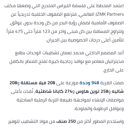
اعتمد المخطط على فلسفة التيراس المتدرج التي وضعها مكتب
JZMK Partners العالمي، فترتفع الصفوف الخلفية تدريجياً عن
الصفوف الأمامية لضمان رؤية البحر من كل وحدة بدون عوائق،
وتتراوح المسافة بين كل مبنى واخر من 123 متراً حتى 475 متراً
لتأمين أعلى درجات الخصوصية بين الجيران.
أعد المصمم الداخلي محمد نعمان تشطيبات الوحدات بطابع
مديترانيان معاصر مع نوافذ زجاجية كبيرة تفتح المنظر بالكامل
على الخارج.
ضمت القرية
948 وحدة
موزعة على
208 فيلا مستقلة
و
208
شاليه
و
258 توين هاوس
و
274 كابانا شاطئية
، نُفذت بأعلى
مواصفات الإنشاء لمواجهة طبيعة التربة الرملية الساحلية
وعوامل الرطوبة والملوحة.
واستخدم المطور أكثر من
250 صنف
من مواد التشطيب لتوفير