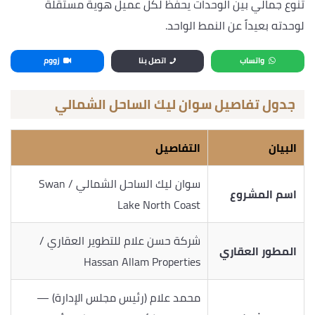
تنوع جمالي بين الوحدات يحفظ لكل عميل هوية مستقلة
لوحدته بعيداً عن النمط الواحد.
واتساب
اتصل بنا
زووم
جدول تفاصيل سوان ليك الساحل الشمالي
البيان
التفاصيل
سوان ليك الساحل الشمالي / Swan
اسم المشروع
Lake North Coast
شركة حسن علام للتطوير العقاري /
المطور العقاري
Hassan Allam Properties
محمد علام (رئيس مجلس الإدارة) —