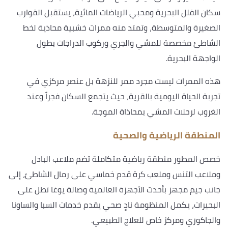
سكان الفلل البحرية ومحبي الرياضات المائية، يستقبل القوارب
الصغيرة والمتوسطة، وتمتد منه ممرات خشبية محاذية لخط
الشاطئ مخصصة للمشي والجري وركوب الدراجات بطول
الواجهة البحرية.
هذه الممرات ليست مجرد ممر للنزهة بل عنصر مركزي في
تجربة الحياة اليومية بالقرية، حيث يتجمع السكان فجراً وعند
الغروب لرحلات المشي بمحاذاة الموجة.
المنطقة الرياضية والصحية
خصص المطور منطقة رياضية متكاملة تضم ملاعب البادل
وملاعب التنس وملعب كرة قدم خماسي على رمال الشاطئ، إلى
جانب جيم مجهز بأحدث الأجهزة العالمية وصالة يوغا تطل على
البحيرات، يكمل المنظومة نادٍ صحي يقدم خدمات السبا والساونا
والجاكوزي ومركز خاص للعلاج الطبيعي.