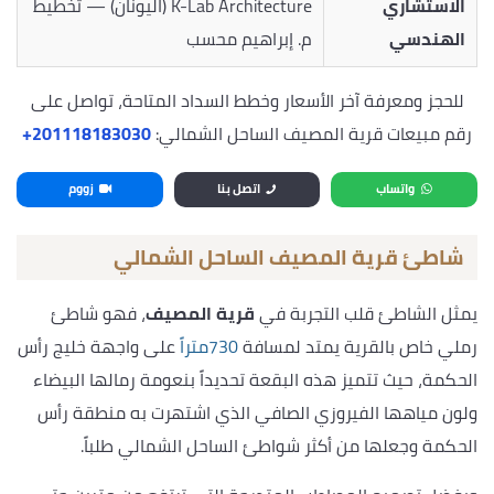
الاستشاري
K-Lab Architecture (اليونان) — تخطيط
الهندسي
م. إبراهيم محسب
للحجز ومعرفة آخر الأسعار وخطط السداد المتاحة، تواصل على
رقم مبيعات قرية المصيف الساحل الشمالي:
‎+201118183030
واتساب
اتصل بنا
زووم
شاطئ قرية المصيف الساحل الشمالي
يمثل الشاطئ قلب التجربة في
قرية المصيف
، فهو شاطئ
رملي خاص بالقرية يمتد لمسافة
730متراً
على واجهة خليج رأس
الحكمة، حيث تتميز هذه البقعة تحديداً بنعومة رمالها البيضاء
ولون مياهها الفيروزي الصافي الذي اشتهرت به منطقة رأس
الحكمة وجعلها من أكثر شواطئ الساحل الشمالي طلباً.