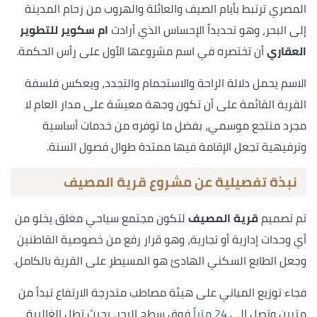
المصري ترتبط بأيام الصيف والعائلة والهروب من زحام المدينة
إلى البحر، وهو تحديداً الإحساس الذي أرادت
ام سكوير للتطوير
العقاري
أن تختصره في اسم مشروعها الأول على رأس الحكمة.
الاسم يحمل دلالة الراحة والاستجمام والتجدد، ويعكس فلسفة
القرية القائمة على أن تكون وجهة معيشة على مدار العام لا
مجرد منتجع موسمي، بفضل ما توفره من خدمات أساسية
وترفيهية تجعل الإقامة فيها ممتدة طوال فصول السنة.
نبذة تفصيلية عن مشروع قرية المصيف
تم تصميم
قرية المصيف
لتكون مجتمع سياحي مغلق يخلو من
أي وحدات إدارية أو تجارية، وهو قرار رفع من خصوصية القاطنين
وجعل الطابع السكني الهادئ هو المسيطر على القرية بالكامل.
فجاء توزيع المباني على هيئة مصاطب متدرجة الارتفاع تبدأ من
مترين وتصل إلى
24 متراً
فوق سطح البحر، بحيث تطل الغالبية