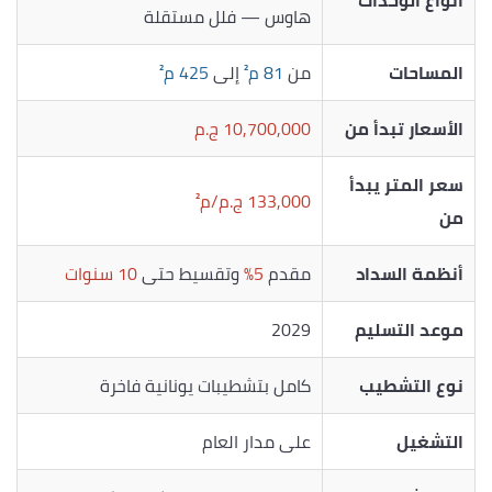
هاوس — فلل مستقلة
المساحات
من
81 م²
إلى
425 م²
الأسعار تبدأ من
10,700,000 ج.م
سعر المتر يبدأ
133,000 ج.م/م²
من
أنظمة السداد
مقدم
5%
وتقسيط حتى
10 سنوات
موعد التسليم
2029
نوع التشطيب
كامل بتشطيبات يونانية فاخرة
التشغيل
على مدار العام