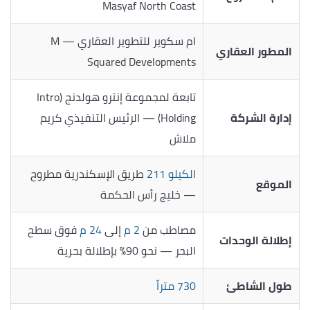
Masyaf North Coast
ام سكوير للتطوير العقاري — M
المطور العقاري
Squared Developments
تابعة لمجموعة إنترو هولدنج (Intro
إدارة الشركة
Holding) — الرئيس التنفيذي كريم
ملاش
الكيلو 211
طريق الإسكندرية مطروح
الموقع
— خليج رأس الحكمة
مصاطب من
2 م
إلى
24 م
فوق سطح
إطلالة الوحدات
البحر — نحو 90% بإطلالة بحرية
طول الشاطئ
730 متراً