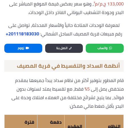
133,000 ج.م/م²
، وهو سعر يعكس قيمة الموقع المباشر على
البحر وجودة التشطيب اليوناني الفاخر داخل الوحدات.
لمعرفة الوحدات المتاحة حالياً والأسعار المحدثة، تواصل على
رقم مبيعات قرية المصيف الساحل الشمالي:
‎+201118183030
واتساب
اتصل بنا
زووم
أنظمة السداد والتقسيط في قرية المصيف
قام المطور بتوفير أكثر من نظام سداد يبدأ جميعها بمقدم
منخفض يصل إلى
5%
فقط، مع تقسيط يمتد لسنوات بدون
فوائد، بما يتيح لشرائح مختلفة من العملاء امتلاك وحدة على
البحر بأقل ضغط مالي ممكن:
دفعة
فترة
النظام
المقدم