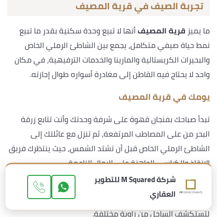
تجربة الصيف في قرية المصيف
ما يميز
قرية المصيف
أنها لا تبيع وحدة سكنية بقدر ما تبيع
نمط حياة صيفي متكامل، يجمع بين الشاطئ الرملي الخاص
والبحيرات الكريستالية والمارينا والخدمات الترفيهية، في مكان
واحد لا يحتاج فيه القاطن إلى مغادرة أسواره طوال إجازته.
يومك في قرية المصيف
تبدأ صباحك بفنجان قهوة على شرفة وحدتك وأنت تتابع زرقة
البحر من على المصاطب المرتفعة، ثم تنزل مع عائلتك إلى
الشاطئ الرملي الخاص قبل أن تشتد الشمس، حيث ينتظرك فريق
الإنقاذ والكراسي الجاهزة على الرمال الناعمة.
شركة M Squared للتطوير
وقبل الظهيرة تنتقل إلى اللاجون الكريستالي للسباحة في
العقاري
مياهه الهادئة، أو تأخذ جولة بحرية صغيرة تنطلق بك من المارينا
لتستكشف الساحل من زاوية مختلفة.