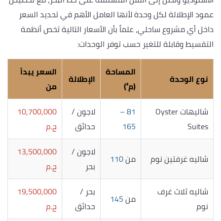
عمود الإطلالة لكل وحدة لأنها العامل الأهم في تحديد السعر
داخل أي مشروع ساحلي، علماً بأن الأسعار التالية تخص أنظمة
التقسيط وقابلة للتغير حسب توفر الوحدات:
المساحة
السعر يبدأ
نوع الوحدة
الإطلالة
(م²)
من
شاليهات Oyster
81 –
لاجون /
10,700,000
Suites
165
حدائق
ج.م
لاجون /
13,500,000
شاليه غرفتين نوم
من
110
بحر
ج.م
شاليه ثلاث غرف
بحر /
19,500,000
من
145
نوم
حدائق
ج.م