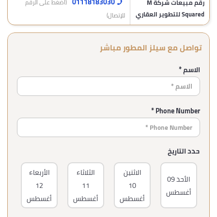
01118183030
رقم مبيعات شركة M
(اضغط على الرقم
Squared للتطوير العقاري
للإتصال)
تواصل مع سيلز المطور مباشر
الاسم *
Phone Number *
حدد التاريخ
الاثنين
الثلاثاء
الأربعاء
ال
الأحد
09
12
11
10
أغسطس
أغسطس
أغسطس
أغسطس
أغ