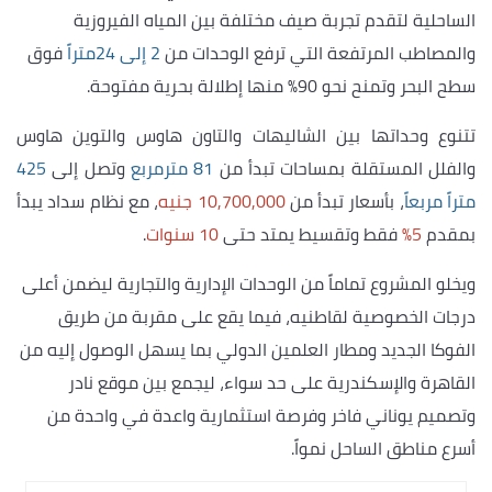
الساحلية لتقدم تجربة صيف مختلفة بين المياه الفيروزية
والمصاطب المرتفعة التي ترفع الوحدات من
2 إلى 24متراً
فوق
سطح البحر وتمنح نحو 90% منها إطلالة بحرية مفتوحة.
تتنوع وحداتها بين الشاليهات والتاون هاوس والتوين هاوس
والفلل المستقلة بمساحات تبدأ من
81 مترمربع
وتصل إلى
425
متراً مربعاً
، بأسعار تبدأ من
10,700,000 جنيه
، مع نظام سداد يبدأ
بمقدم
5%
فقط وتقسيط يمتد حتى
10 سنوات
.
ويخلو المشروع تماماً من الوحدات الإدارية والتجارية ليضمن أعلى
درجات الخصوصية لقاطنيه، فيما يقع على مقربة من طريق
الفوكا الجديد ومطار العلمين الدولي بما يسهل الوصول إليه من
القاهرة والإسكندرية على حد سواء، ليجمع بين موقع نادر
وتصميم يوناني فاخر وفرصة استثمارية واعدة في واحدة من
أسرع مناطق الساحل نمواً.