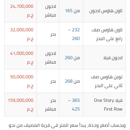
لاجون
24,700,000
تاون هاوس لاجون
من
165
مباشر
ج.م
تاون هاوس صف
232 –
32,000,000
بحر
رابع على البحر
260
ج.م
لاجون
41,000,000
لاجون فيلا
من
260
مباشر
ج.م
توين هاوس صف
50,000,000
من
268
بحر
ثاني على البحر
ج.م
فيلا One Story
365 –
بحر
159,000,000
First Row
425
مباشر
ج.م
وبحساب أصغر وحدة، يبدأ سعر المتر في قرية المصيف من نحو