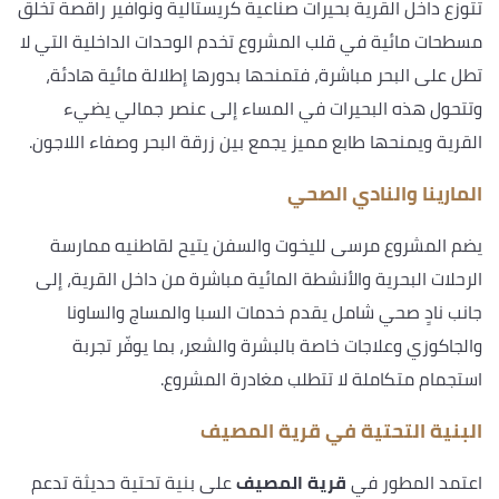
تتوزع داخل القرية بحيرات صناعية كريستالية ونوافير راقصة تخلق
مسطحات مائية في قلب المشروع تخدم الوحدات الداخلية التي لا
تطل على البحر مباشرة، فتمنحها بدورها إطلالة مائية هادئة،
وتتحول هذه البحيرات في المساء إلى عنصر جمالي يضيء
القرية ويمنحها طابع مميز يجمع بين زرقة البحر وصفاء اللاجون.
المارينا والنادي الصحي
يضم المشروع مرسى لليخوت والسفن يتيح لقاطنيه ممارسة
الرحلات البحرية والأنشطة المائية مباشرة من داخل القرية، إلى
جانب نادٍ صحي شامل يقدم خدمات السبا والمساج والساونا
والجاكوزي وعلاجات خاصة بالبشرة والشعر، بما يوفّر تجربة
استجمام متكاملة لا تتطلب مغادرة المشروع.
البنية التحتية في قرية المصيف
اعتمد المطور في
قرية المصيف
على بنية تحتية حديثة تدعم