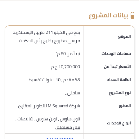
بيانات المشروع
يقع في الكيلو 211 طريق الإسكندرية
الموقع
مرسى مطروح بخليج رأس الحكمة
تبدأ من 80 م²
مساحات الوحدات
10,700,000 ج.م
الأسعار تبدأ من
%5 مقدم , 10 سنوات تقسيط
انظمة السداد
ساحلي
,
نوع المشروع
شركة M Squared للتطوير العقاري
المطور
تاون هاوس
,
توين هاوس
,
شاليهات
,
أنواع الوحدات
فلل مستقلة
,