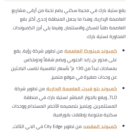
يقع ستيلا بارك في محيط سكني يضم نخبة من أرقى مشاريع
العاصمة الإدارية، وهذا ما يجعل المنطقة إحدى أكثر بقع
العاصمة طلباً للسكن والاستثمار، وفيما يلي أبرز الكمبوندات
المجاورة لستيلا بارك:
كمبوند مينوركا العاصمة
: من تطوير شركة رؤية، يقع
على محور بن زايد الجنوبي ويضم شققاً ودوبلكس
بمساحات تبدأ من 130 م² بأسعار تنافسية تناسب الباحثين
عن وحدات صغيرة في موقع متميز.
كمبوند بلو فيرت العاصمة الإدارية
: من تطوير شركة
TLD، ويقع بالجوار المباشر لستيلا بارك في منطقة
المستثمرين، ويتميز بتصميمه الأخضر المستدام ووحدات
سكنية متنوعة بإطلالات بانورامية.
كمبوند المقصد
: من تطوير City Edge في الحي الثالث،