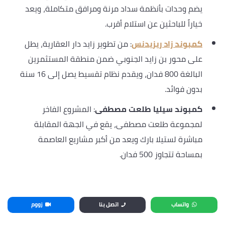
يضم وحدات بأنظمة سداد مرنة ومرافق متكاملة، ويعد
خياراً للباحثين عن استلام أقرب.
كمبوند زاد ريزيدنس
: من تطوير زايد دار العقارية، يطل
على محور بن زايد الجنوبي ضمن منطقة المستثمرين
البالغة 800 فدان، ويقدم نظام تقسيط يصل إلى 16 سنة
بدون فوائد.
كمبوند سيليا طلعت مصطفى
: المشروع الفاخر
لمجموعة طلعت مصطفى، يقع في الجهة المقابلة
مباشرة لستيلا بارك ويعد من أكبر مشاريع العاصمة
بمساحة تتجاوز 500 فدان.
واتساب
اتصل بنا
زووم