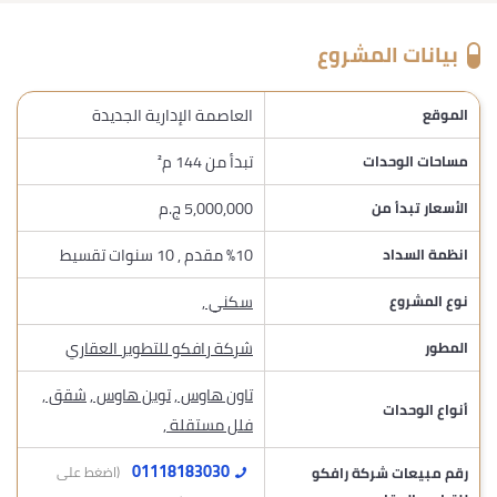
بيانات المشروع
العاصمة الإدارية الجديدة
الموقع
تبدأ من 144 م²
مساحات الوحدات
5,000,000 ج.م
الأسعار تبدأ من
%10 مقدم , 10 سنوات تقسيط
انظمة السداد
سكني
,
نوع المشروع
شركة رافكو للتطوير العقاري
المطور
تاون هاوس
,
توين هاوس
,
شقق
,
أنواع الوحدات
فلل مستقلة
,
01118183030
رقم مبيعات شركة رافكو
(اضغط على