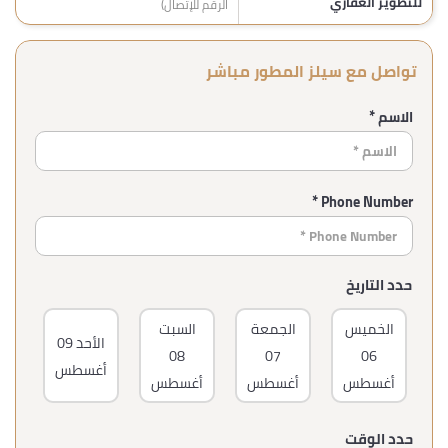
للتطوير العقاري
الرقم للإتصال)
تواصل مع سيلز المطور مباشر
الاسم *
Phone Number *
حدد التاريخ
الخميس
الجمعة
السبت
ا
الأحد
09
08
07
06
أغسطس
أغسطس
أغسطس
أغسطس
أغ
حدد الوقت