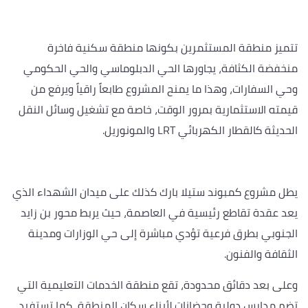
تتميز منطقة المستثمرين بكونها منطقة سكنية فاخرة
منخفضة الكثافة، يجاورها الحي الدبلوماسي والحي الحكومي
وحي السفارات، وهذا ما يمنح المشروع طابعاً راقياً ويرفع من
قيمته الاستثمارية بمرور الوقت، خاصة مع تشغيل وسائل النقل
الحديثة كالقطار الكهربائي LRT والمونوريل.
يطل مشروع كمبوند ستيلا بارك كذلك على ميدان الشهداء الذي
يعد عقدة تقاطع رئيسية في العاصمة، حيث يربط محور بن زايد
الجنوبي بطرق فرعية تؤدي مباشرة إلى حي الوزارات ومدينة
الثقافة والفنون.
وعلى بعد دقائق محدودة، تقع منطقة الخدمات التعليمية التي
تضم مدارس دولية وحضانات لأبناء سكان المنطقة، كما تستفيد