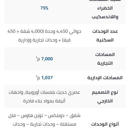
الخضراء
75%
واللاندسكيب
عدد الوحدات
حوالي 4,450 وحدة (4,000 شقة + 450
السكنية
فيلا) + وحدات تجارية وإدارية
المساحات
7,000
م²
التجارية
المساحات الإدارية
1,037
م²
نوع التصميم
عصري حديث بلمسات أوروبية، واجهات
الخارجي
أنيقة بمواد بناء فاخرة
شقق – دوبلكس – توين هاوس – فلل
أنواع الوحدات
مستقلة – وحدات تجارية – وحدات