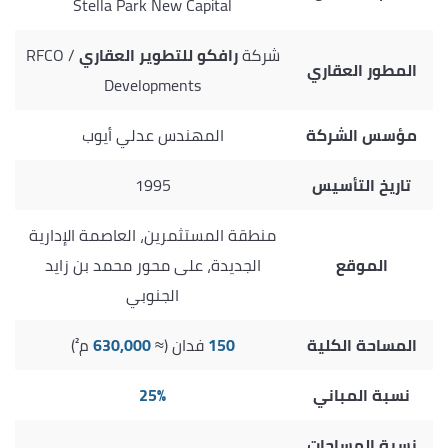
Stella Park New Capital
شركة
رافكو للتطوير العقاري
/ RFCO
المطور العقاري
Developments
مؤسس الشركة
المهندس عدلي أيوب
تاريخ التأسيس
1995
منطقة المستثمرين، العاصمة الإدارية
الموقع
الجديدة، على محور محمد بن زايد
الجنوبي
المساحة الكلية
150
فدان (≈
630,000
م²)
نسبة المباني
25%
نسبة المساحات