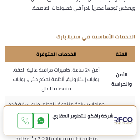
ويعكس توجهاً عصرياً نادراً في كمبوندات العاصمة.
الخدمات الأساسية في ستيلا بارك
الفئة
الخدمات المتوفرة
أمن 24 ساعة، كاميرات مراقبة عالية الدقة،
الأمن
بوابات إلكترونية، أنظمة تحكم ذكي، بوابات
والحراسة
منفصلة للفلل
حمامات سباحة متنوعة الأحجام، ملاعب كرة قدم
الرياضة
وتنس، مسارات جري وركوب دراجات، مناطق
شركة رافكو للتطوير العقاري
والترفيه
شواء، نادٍ اجتماعي
منطقة تجارية بمساحة 7,000 م²، مطاعم