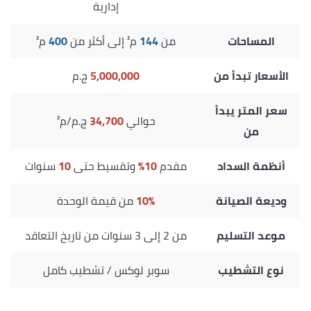
إدارية
المساحات
من
144
م² إلى أكثر من
400
م²
الأسعار تبدأ من
5,000,000
ج.م
سعر المتر يبدأ
حوالي
34,700
ج.م/م²
من
أنظمة السداد
مقدم
10%
وتقسيط حتى
10
سنوات
وديعة الصيانة
10%
من قيمة الوحدة
موعد التسليم
من 2 إلى 3 سنوات من تاريخ التعاقد
نوع التشطيب
سوبر لوكس / تشطيب كامل