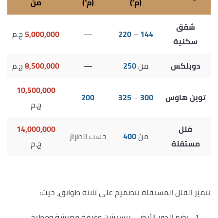
(م²)
(م²)
من
شقق
144
–
220
—
5,000,000
ج.م
سكنية
دوبلكس
من
250
—
8,500,000
ج.م
10,500,000
توين هاوس
300
–
325
200
ج.م
فلل
14,000,000
من
400
حسب الطراز
مستقلة
ج.م
تتميز الفلل المستقلة بتصميم على ثلاثة طوابق، حيث:
يضم الدور الأرضي ريسبشن وغرفة معيشة ومطبخ