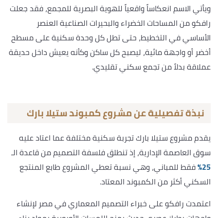
ويأتي الاسم انعكاساً واقعياً للهوية البصرية للمجمع، فقد جعلت
رافكو من المساحات الخضراء والبحيرات الصناعية العنصر
الأساسي في التخطيط، حتى تطل كل وحدة سكنية على مسطح
أخضر أو واجهة مائية، ليصبح كل ساكن وكأنه يعيش داخل حديقة
عملاقة بدلاً من تجمع سكني تقليدي.
نبذة تفصيلية عن مشروع كمبوند ستيلا بارك
يقدم مشروع ستيلا بارك تجربة سكنية مختلفة عما اعتاد عليه
سوق العاصمة الإدارية، إذ تنطلق فلسفة التصميم من قاعدة الـ
25%
فقط للمباني، وهي نسبة تعطي المشروع طابع المنتجع
السكني أكثر من الكمبوند المعتاد.
اعتمدت رافكو على خبراء التصميم المعماري في مصر لإنشاء
واجهات بطراز عصري حديث يمزج اللمسات الأوروبية بمواد بناء