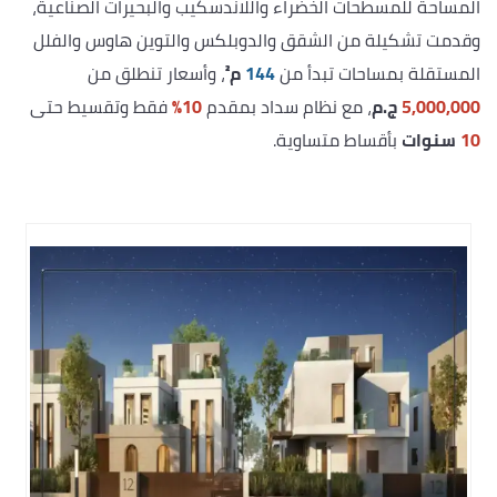
المساحة للمسطحات الخضراء واللاندسكيب والبحيرات الصناعية،
وقدمت تشكيلة من الشقق والدوبلكس والتوين هاوس والفلل
المستقلة بمساحات تبدأ من
144
م²
، وأسعار تنطلق من
5,000,000
ج.م
، مع نظام سداد بمقدم
10%
فقط وتقسيط حتى
10
سنوات
بأقساط متساوية.