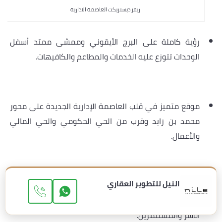
ريفر ديستريكت العاصمة الادارية
رؤية كاملة على البرج الأيقوني وممشى ممتد أسفل
الوحدات تتوزع عليه الخدمات والمطاعم والكافيهات.
موقع متميز في قلب العاصمة الإدارية الجديدة على محور
محمد بن زايد وقرب من الحي الحكومي والحي المالي
والأعمال.
النيل للتطوير العقاري
تنوع كبير في الوحدات بين الشقق والجاردن فيلا والسكاي
فيلا والبنتهاوس بمساحات من
125 م²
حتى
600 م²
يناسب
الأسر والمستثمرين.