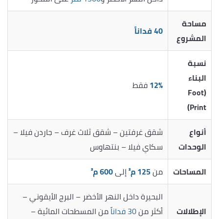
مساحة
40 فداناً
المشروع
نسبة
البناء
12%
فقط
(Foot
Print)
أنواع
شقق غرفتين – شقق ثلاث غرف – جاردن فيلا –
الوحدات
سكاي فيلا – بنتهاوس
المساحات
من
125 م²
إلى
600 م²
البحيرة داخل النهر الأخضر – البرج الأيقوني –
الإطلالات
أكثر من
30 فداناً
من المسطحات المائية –