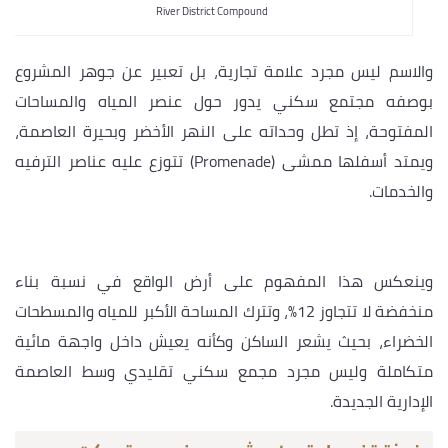
River District Compound
والاسم ليس مجرد علامة تجارية، بل تعبير عن جوهر المشروع
بوصفه مجتمع سكني يدور حول عنصر المياه والمساحات
المفتوحة، إذ تطل وحداته على النهر الأخضر وبحيرة العاصمة،
ويمتد أسفلها ممشى (Promenade) تتوزع عليه عناصر الترفيه
والخدمات.
وينعكس هذا المفهوم على أرض الواقع في نسبة بناء
منخفضة لا تتجاوز 12%، وتترك المساحة الأكبر للمياه والمسطحات
الخضراء، بحيث يشعر الساكن وكأنه يعيش داخل واجهة مائية
متكاملة وليس مجرد مجمع سكني تقليدي وسط العاصمة
الإدارية الجديدة.