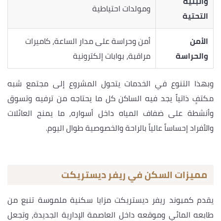
والبنية
ومولدات احتياطية
التحتية
الأمن
أمن وحراسة على مدار الساعة، كاميرات
والحراسة
مراقبة، بوابات إلكترونية
وبهذا التنوع في الخدمات يتحول المشروع إلى مجتمع شبه
مكتفٍ ذاتياً يجد فيه الساكن كل ما يحتاجه من ترفيه وتسوق
وأنشطة على ضفاف المياه داخل أسواره، ما يمنح العائلات
والأفراد إحساساً عالياً بالراحة والخصوصية طوال اليوم.
مميزات السكن في ريفر ديستريكت
يقدم كمبوند ريفر ديستريكت مزايا سكنية ملموسة تنبع من
طابعه المائي وموقعه داخل العاصمة الإدارية الجديدة، وتجعل