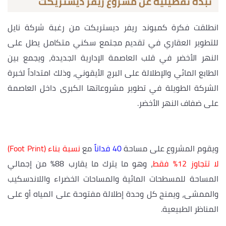
نبذة تفصيلية عن مشروع ريفر ديستريكت
انطلقت فكرة كمبوند ريفر ديستريكت من رغبة شركة نايل
للتطوير العقاري في تقديم مجتمع سكني متكامل يطل على
النهر الأخضر في قلب العاصمة الإدارية الجديدة، ويجمع بين
الطابع المائي والإطلالة على البرج الأيقوني، وذلك امتداداً لخبرة
الشركة الطويلة في تطوير مشروعاتها الكبرى داخل العاصمة
على ضفاف النهر الأخضر.
ويقوم المشروع على مساحة
40 فداناً
مع
نسبة بناء (Foot Print)
لا تتجاوز 12% فقط
، وهو ما يترك ما يقارب 88% من إجمالي
المساحة للمسطحات المائية والمساحات الخضراء واللاندسكيب
والممشى، ويمنح كل وحدة إطلالة مفتوحة على المياه أو على
المناظر الطبيعية.