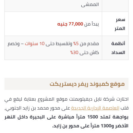
الممشى
سعر
يبدأ من
77,000 جنيه
المتر
أنظمة
مقدم من
5%
وتقسيط حتى
10 سنوات
– وخصم
السداد
كاش حتى
30%
موقع كمبوند ريفر ديستريكت
اختارت شركة نايل ديفيلوبمنت موقع المشروع بعناية ليقع في
قلب
العاصمة الإدارية الجديدة
على محور محمد بن زايد الجنوبي،
بواجهة تمتد 1500 متراً مباشرة على البحيرة داخل النهر
الأخضر و1300 متراً على محور بن زايد.