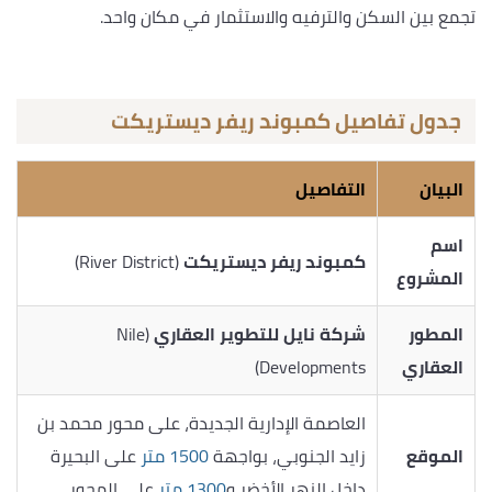
تجمع بين السكن والترفيه والاستثمار في مكان واحد.
جدول تفاصيل كمبوند ريفر ديستريكت
البيان
التفاصيل
اسم
كمبوند ريفر ديستريكت
(River District)
المشروع
المطور
شركة نايل للتطوير العقاري
(Nile
العقاري
Developments)
العاصمة الإدارية الجديدة، على محور محمد بن
الموقع
زايد الجنوبي، بواجهة
1500 متر
على البحيرة
داخل النهر الأخضر و
1300 متر
على المحور