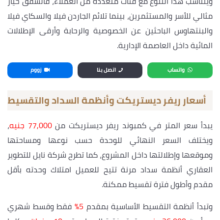
ويتناسب هذا التنوع مع فئات متعددة من العملاء، فالشقق خيار
مثالي للأسر والمستثمرين، بينما تلائم الجاردن فيلا والسكاي فيلا
والبنتهاوس الباحثين عن الخصوصية والرحابة وأرقى الإطلالات
المائية داخل العاصمة الإدارية.
واتساب
اتصل بنا
زووم
أسعار ريفر ديستريكت وأنظمة السداد والتقسيط
يبدأ سعر المتر في كمبوند ريفر ديستريكت من
77,000 جنيه
،
ويختلف السعر النهائي للوحدة حسب نوعها ومساحتها
وموقعها وإطلالتها داخل المشروع، كما تطرح شركة نايل للتطوير
العقاري أنظمة سداد مرنة تتيح للعميل امتلاك وحدته بأقل
مقدم وأطول فترة تقسيط ممكنة.
وتبدأ أنظمة التقسيط الأساسية بمقدم
5%
فقط وقسط شهري