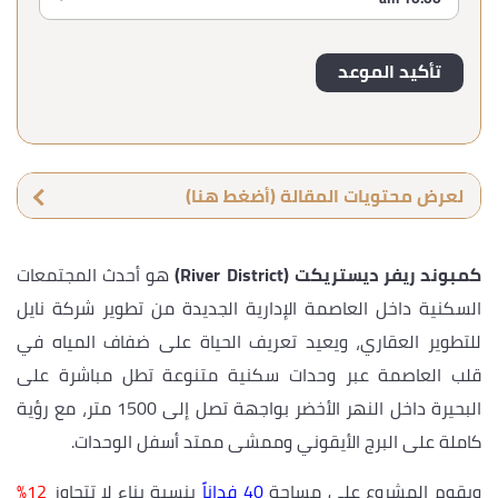
لعرض محتويات المقالة (أضغط هنا)
كمبوند ريفر ديستريكت (River District)
هو أحدث المجتمعات
السكنية داخل العاصمة الإدارية الجديدة من تطوير شركة نايل
للتطوير العقاري، ويعيد تعريف الحياة على ضفاف المياه في
قلب العاصمة عبر وحدات سكنية متنوعة تطل مباشرة على
البحيرة داخل النهر الأخضر بواجهة تصل إلى 1500 متر، مع رؤية
كاملة على البرج الأيقوني وممشى ممتد أسفل الوحدات.
ويقوم المشروع على مساحة
40 فداناً
بنسبة بناء لا تتجاوز
12%