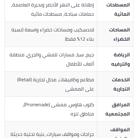
المسطحات
إطلالة على النهر الأخضر وبحيرة العاصمة،
المائية
حمامات سباحة، مسطحات مائية
المساحات
لاندسكيب ومساحات خضراء واسعة (نسبة
الخضراء
بناء 12% فقط)
الرياضة
جيم، سبا، مسارات للمشي والجري، منطقة
والترفيه
ألعاب للأطفال
الخدمات
مطاعم وكافيهات، محال تجارية (Retail)
التجارية
على الممشى
المرافق
كلوب هاوس، ممشى (Promenade)،
المجتمعية
مناطق تنزه
المواقف
جراجات ومواقف سيارات، بنية تحتية حديثة