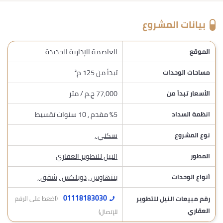
بيانات المشروع
العاصمة الإدارية الجديدة
الموقع
تبدأ من 125 م²
مساحات الوحدات
77,000 ج.م / متر
الأسعار تبدأ من
%5 مقدم , 10 سنوات تقسيط
انظمة السداد
سكني
,
نوع المشروع
النيل للتطوير العقاري
المطور
بنتهاوس
,
دوبلكس
,
شقق
,
أنواع الوحدات
01118183030
رقم مبيعات النيل للتطوير
(اضغط على الرقم
العقاري
للإتصال)