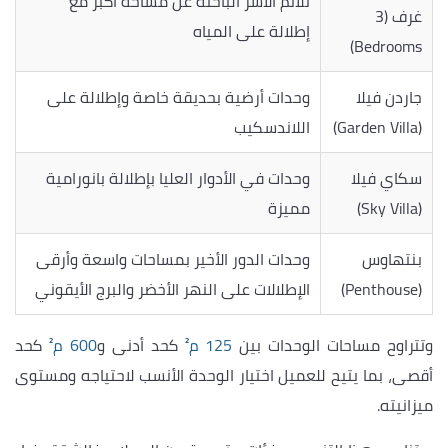
تلائم الأسر الباحثة عن مساحة أكبر مع
غرف (3
إطلالة على المياه
Bedrooms)
جاردن فيلا
وحدات أرضية بحديقة خاصة وإطلالة على
(Garden Villa)
اللاندسكيب
سكاي فيلا
وحدات في الأدوار العليا بإطلالة بانورامية
(Sky Villa)
مميزة
بنتهاوس
وحدات الدور الأخير بمساحات واسعة وأرقى
(Penthouse)
الإطلالات على النهر الأخضر والبرج الأيقوني
وتتراوح مساحات الوحدات بين
125 م²
كحد أدنى و
600 م²
كحد
أقصى، بما يتيح للعميل اختيار الوحدة الأنسب لاحتياجه ومستوى
ميزانيته.