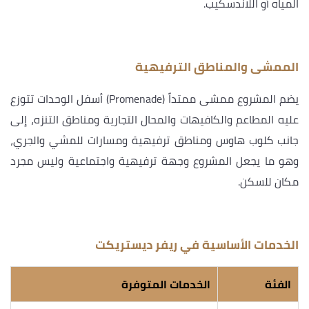
المياه أو اللاندسكيب.
الممشى والمناطق الترفيهية
يضم المشروع ممشى ممتداً (Promenade) أسفل الوحدات تتوزع
عليه المطاعم والكافيهات والمحال التجارية ومناطق التنزه، إلى
جانب كلوب هاوس ومناطق ترفيهية ومسارات للمشي والجري،
وهو ما يجعل المشروع وجهة ترفيهية واجتماعية وليس مجرد
مكان للسكن.
الخدمات الأساسية في ريفر ديستريكت
الفئة
الخدمات المتوفرة