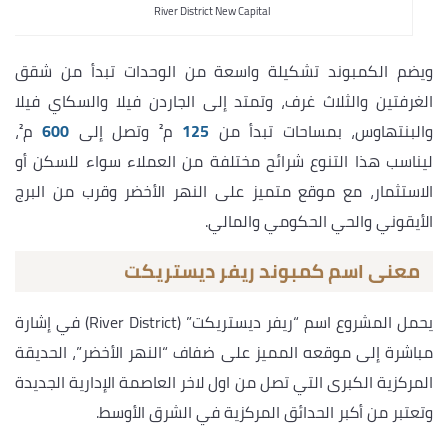
River District New Capital
ويضم الكمبوند تشكيلة واسعة من الوحدات تبدأ من شقق
الغرفتين والثلاث غرف، وتمتد إلى الجاردن فيلا والسكاي فيلا
والبنتهاوس، بمساحات تبدأ من
125
م² وتصل إلى
600
م²،
ليناسب هذا التنوع شرائح مختلفة من العملاء سواء للسكن أو
الاستثمار، مع موقع متميز على النهر الأخضر وقرب من البرج
الأيقوني والحي الحكومي والمالي.
معنى اسم كمبوند ريفر ديستريكت
يحمل المشروع اسم “ريفر ديستريكت” (River District) في إشارة
مباشرة إلى موقعه المميز على ضفاف “النهر الأخضر”، الحديقة
المركزية الكبرى التي تصل من اول لاخر العاصمة الإدارية الجديدة
وتعتبر من أكبر الحدائق المركزية في الشرق الأوسط.