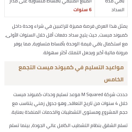
باقي مدة
المبلغ المتبقي بأقساط متساوية على مدار
السداد
6 سنوات
يمثل هذا العرض فرصة مميزة للراغبين في شراء وحدة داخل
كمبوند ميست، حيث يتيح سداد دفعات أقل خلال السنوات الأولى،
مع استكمال باقي قيمة الوحدة بأقساط متساوية، مما يوفر
مرونة مالية أكبر ويجعل التملك أكثر سهولة.
مواعيد التسليم في كمبوند ميست التجمع
الخامس
حددت شركة M Squared موعد تسليم وحدات كمبوند ميست
خلال 4 سنوات من تاريخ التعاقد، وهو جدول زمني يتناسب مع
حجم المشروع ومستوى التشطيبات والخدمات المنفذة بعناية.
تسلم الشقق بنظام التشطيب الكامل عالي الجودة، بينما تسلم