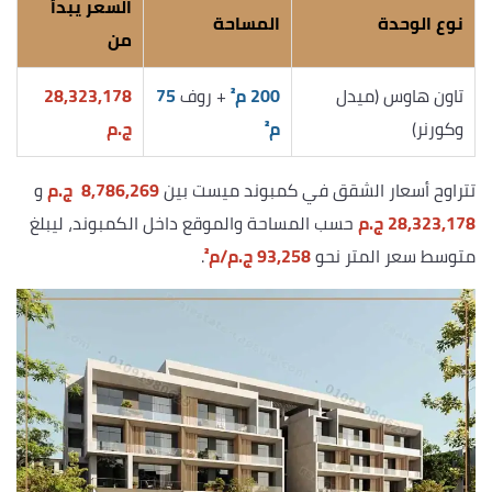
السعر يبدأ
نوع الوحدة
المساحة
من
تاون هاوس (ميدل
200 م²
+ روف
75
28,323,178
وكورنر)
م²
ج.م
تتراوح أسعار الشقق في كمبوند ميست بين
8,786,269
ج.م
و
28,323,178
ج.م
حسب المساحة والموقع داخل الكمبوند، ليبلغ
متوسط سعر المتر نحو
93,258 ج.م/م²
.