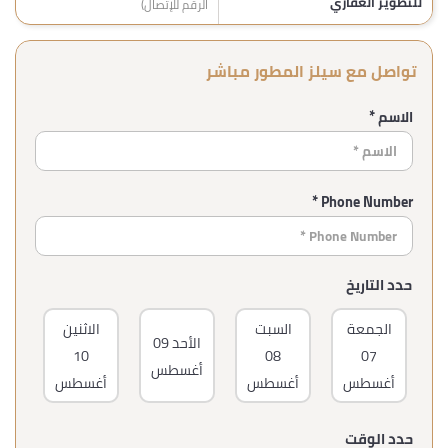
للتطوير العقاري
الرقم للإتصال)
تواصل مع سيلز المطور مباشر
الاسم *
Phone Number *
حدد التاريخ
الجمعة
السبت
الاثنين
ا
الأحد
09
10
08
07
أغسطس
أغسطس
أغسطس
أغسطس
أغ
حدد الوقت