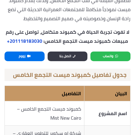
مضمون القيمة في قلب التجمع الخامس، وبذلك يقدم كمبوند
ميست نموذجاً متكاملاً للمجتمعات العمرانية الحديثة التي تضع
راحة الإنسان وخصوصيته في صميم التصميم والتخطيط.
لا تفوت تجربة الحياة في كمبوند متكامل،
تواصل على رقم
مبيعات كمبوند ميست التجمع الخامس:
‎+201118183030
واتساب
اتصل بنا
زووم
جدول تفاصيل كمبوند ميست التجمع الخامس
البيان
التفاصيل
كمبوند ميست التجمع الخامس –
اسم المشروع
Mist New Cairo
شركة ام سكوير للتطوير العقاري –