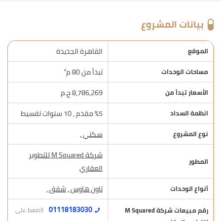
بيانات المشروع
القاهرة الجديدة
الموقع
تبدأ من 80 م²
مساحات الوحدات
8,786,269 ج.م
الأسعار تبدأ من
%5 مقدم , 10 سنوات تقسيط
انظمة السداد
سكني
,
نوع المشروع
شركة M Squared للتطوير
المطور
العقاري
تاون هاوس
,
شقق
,
أنواع الوحدات
01118183030
رقم مبيعات شركة M Squared
(اضغط على