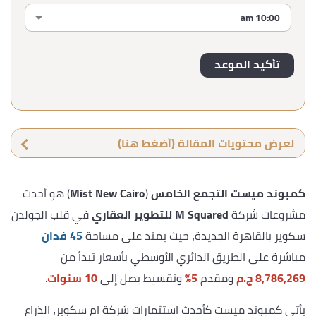
لعرض محتويات المقالة (أضغط هنا)
كمبوند ميست التجمع الخامس
(
Mist New Cairo
) هو أحدث
مشروعات شركة
M Squared للتطوير العقاري
في قلب الجولدن
سكوير بالقاهرة الجديدة، حيث يمتد على مساحة
45 فدان
مباشرة على الطريق الدائري الأوسطي بأسعار تبدأ من
8,786,269
ج.م
ومقدم
5%
وتقسيط يصل إلى
10 سنوات
.
يأتي كمبوند ميست كأحدث استثمارات شركة ام سكوير، الذراع