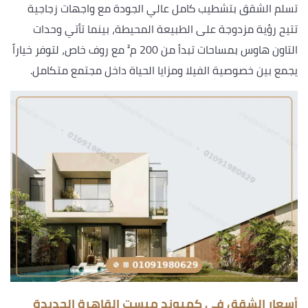
تسلم الشقق بتشطيب كامل عالي الجودة مع واجهات زجاجية
تتيح رؤية مزدوجة على الطبيعة المحيطة، بينما تأتي وحدات
التاون هاوس بمساحات تبدأ من 200 م² مع روف خاص، لتوفر خياراً
يجمع بين خصوصية الفيلا ومزايا الحياة داخل مجتمع متكامل.
أسعار الشقق في كمبوند ميست القاهرة الجديدة