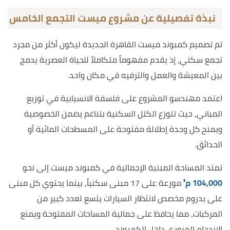
نبذة تفصيلية عن مشروع ميست التجمع الخامس
تم تصميم كمبوند ميست القاهرة الجديدة ليكون أكثر من مجرد
تجمع سكني، إذ يقدم مفهوماً متكاملاً للحياة العصرية يدمج
بين المعيشة والعمل والترفيه في مكان واحد.
اعتمد مهندسو المشروع على فلسفة الانسيابية في توزيع
المباني، حيث تتوزع الكتل السكنية بتناغم يضمن الخصوصية
ويمنح كل وحدة إطلالة مفتوحة على المسطحات المائية أو
الحدائق.
تمتد المساحة المبنية الإجمالية في كمبوند ميست إلى نحو
104,000 م²
موزعة على 17 مبنى سكنياً، بينما يحتوي كل مبنى
على بدروم مخصص لانتظار السيارات يتسع لعدد كبير من
المركبات، مما يحافظ على جمالية المساحات المفتوحة ويمنع
الازدحام المروري داخل الكمبوند.