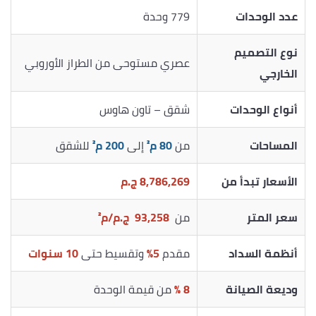
عدد الوحدات
779 وحدة
نوع التصميم
عصري مستوحى من الطراز الأوروبي
الخارجي
أنواع الوحدات
شقق – تاون هاوس
المساحات
من
80 م²
إلى
200 م²
للشقق
الأسعار تبدأ من
8,786,269 ج.م
سعر المتر
من
93,258
ج.م/م²
أنظمة السداد
مقدم
5%
وتقسيط حتى
10 سنوات
وديعة الصيانة
8 %
من قيمة الوحدة