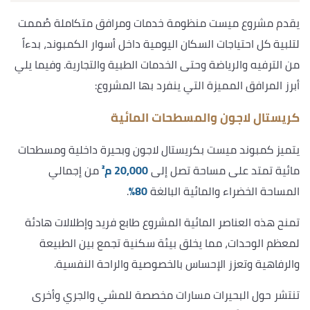
يقدم مشروع ميست منظومة خدمات ومرافق متكاملة صُممت
لتلبية كل احتياجات السكان اليومية داخل أسوار الكمبوند، بدءاً
من الترفيه والرياضة وحتى الخدمات الطبية والتجارية. وفيما يلي
أبرز المرافق المميزة التي ينفرد بها المشروع:
كريستال لاجون والمسطحات المائية
يتميز كمبوند ميست بكريستال لاجون وبحيرة داخلية ومسطحات
مائية تمتد على مساحة تصل إلى
20,000 م²
من إجمالي
المساحة الخضراء والمائية البالغة
80%
.
تمنح هذه العناصر المائية المشروع طابع فريد وإطلالات هادئة
لمعظم الوحدات، مما يخلق بيئة سكنية تجمع بين الطبيعة
والرفاهية وتعزز الإحساس بالخصوصية والراحة النفسية.
تنتشر حول البحيرات مسارات مخصصة للمشي والجري وأخرى