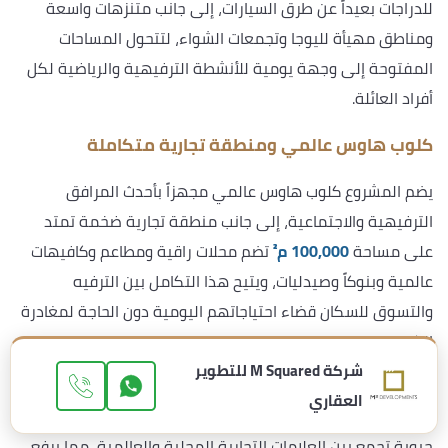
للدراجات بعيداً عن طرق السيارات، إلى جانب متنزهات واسعة
ومناطق مهيأة لليوجا وتجمعات الشواء، لتتحول المساحات
المفتوحة إلى وجهة يومية للأنشطة الترفيهية والرياضية لكل
أفراد العائلة.
كلوب هاوس عالمي ومنطقة تجارية متكاملة
يضم المشروع كلوب هاوس عالمي مجهزاً بأحدث المرافق
الترفيهية والاجتماعية، إلى جانب منطقة تجارية ضخمة تمتد
على مساحة
100,000 م²
تضم محلات راقية ومطاعم وكافيهات
عالمية وبنوكاً وصيدليات، ويتيح هذا التكامل بين الترفيه
والتسوق للسكان قضاء احتياجاتهم اليومية دون الحاجة لمغادرة
الكمبوند.
شركة M Squared للتطوير
كما يحتوي الكلوب هاوس على مساحات مخصصة للأنشطة
العقاري
الاجتماعية والعائلية، بينما تعمل المنطقة التجارية كوجهة
حيوية تجمع بين العلامات التجارية المحلية والعالمية، مما يرفع