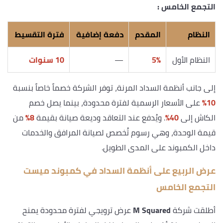
التجمع الخامس :
النظام
المقدم
دفعة إضافية
فترة التقسيط
النظام الأول
5%
—
10 سنوات
إلى جانب أنظمة السداد المرنة، توفر الشركة خصماً خاصاً بنسبة
10%
على الأسعار الرسمية لفترة محدودة، بينما يصل خصم
الكاش إلى
40%
. ويُدفع عند التعاقد وديعة صيانة بقيمة
8%
من
قيمة الوحدة، وهي رسوم تُخصص لصيانة المرافق والخدمات
داخل الكمبوند على المدى الطويل.
عرض الربيع على أنظمة السداد في كمبوند ميست
التجمع الخامس
أطلقت شركة
M Squared
عرض ترويجي لفترة محدودة يمنح