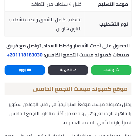
موعد التسليم
خلال 4 سنوات من التعاقد
تشطيب كامل للشقق ونصف تشطيب
نوع التشطيب
للتاون هاوس
للحصول على أحدث الأسعار وخطط السداد، تواصل مع فريق
مبيعات كمبوند ميست التجمع الخامس:
‎+201118183030
واتساب
اتصل بنا
زووم
موقع كمبوند ميست التجمع الخامس
يحتل كمبوند ميست موقعاً استراتيجياً في قلب الجولدن سكوير
بالقاهرة الجديدة، وهي واحدة من أكثر مناطق التجمع الخامس
تميزاً وارتفاعاً في القيمة العقارية.
يطل كمبوند ميست مباشرة على الطريق الدائري الأوسطي، وهو