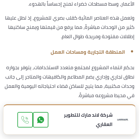
الأعمار، وسط مسطحات خضراء تمنح إحساساً بالهدوء.
وتعمل هذه العناصر المائية كقلب بصري للمشروع، إذ تطل عليها
كثير من الوحدات مباشرةً، مما يرفع من قيمتها ويمنح ساكنيها
إطلالات مفتوحة ومريحة طوال العام.
المنطقة التجارية ومساحات العمل
بحكم انتماء المشروع لمجتمع متعدد الاستخدامات، يتوفر بجواره
نطاق تجاري وإداري يضم المطاعم والكافيهات والمتاجر إلى جانب
وحدات مكتبية، مما يتيح للساكن قضاء احتياجاته اليومية والعمل
في محيط مشروعه مباشرةً.
ويمثل هذا التكامل قيمة مضافة حقيقية، إذ يوفر على العميل
شركة لاند مارك للتطوير
الوقت والتنقل، بينما يمنح المستثمر فرصة الاستفادة من حركة
العقاري
تجارية نشطة ترفع من الطلب على الوحدات القريبة منها.