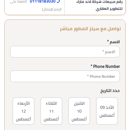
01118183030
رقم مبيعات شركة لاند مارك
(اضغط على
للتطوير العقاري
الرقم للإتصال)
تواصل مع سيلز المطور مباشر
الاسم *
Phone Number *
حدد التاريخ
الاثنين
الثلاثاء
الأربعاء
ال
الأحد
09
12
11
10
أغسطس
أغسطس
أغسطس
أغسطس
أغ