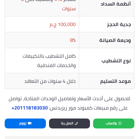
أنظمة السداد
سنوات
جدية الحجز
100,000 ج.م
وديعة الصيانة
8%
كامل التشطيب بالتكييفات
نوع التشطيب
والخدمات الفندقية
موعد التسليم
خلال 4 سنوات من التعاقد
للحصول على أحدث الأسعار وتفاصيل الوحدات المتاحة، تواصل
على رقم مبيعات كمبوند مور ريزيدنس:
‎+201118183030
واتساب
اتصل بنا
زووم