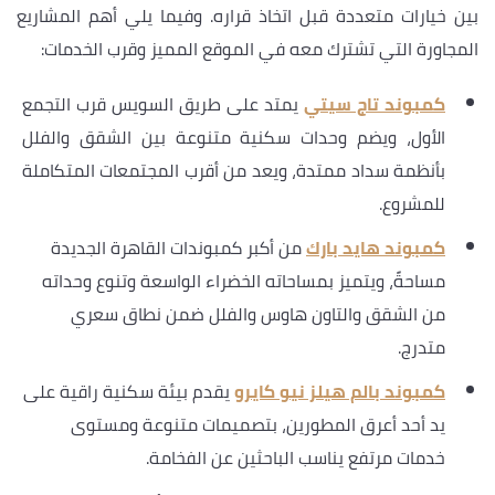
بين خيارات متعددة قبل اتخاذ قراره. وفيما يلي أهم المشاريع
المجاورة التي تشترك معه في الموقع المميز وقرب الخدمات:
كمبوند تاج سيتي
يمتد على طريق السويس قرب التجمع
الأول، ويضم وحدات سكنية متنوعة بين الشقق والفلل
بأنظمة سداد ممتدة، ويعد من أقرب المجتمعات المتكاملة
للمشروع.
كمبوند هايد بارك
من أكبر كمبوندات القاهرة الجديدة
مساحةً، ويتميز بمساحاته الخضراء الواسعة وتنوع وحداته
من الشقق والتاون هاوس والفلل ضمن نطاق سعري
متدرج.
كمبوند بالم هيلز نيو كايرو
يقدم بيئة سكنية راقية على
يد أحد أعرق المطورين، بتصميمات متنوعة ومستوى
خدمات مرتفع يناسب الباحثين عن الفخامة.