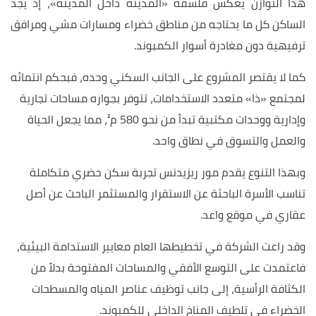
هذا التوازن يعكس فلسفة «المدينة داخل المدينة»، إذ يجد
الساكن كل ما يحتاجه من مناطق خضراء ومسارات مشي ومرافق
ترفيهية دون مغادرة أسوار الكمبوند.
كما لا يقتصر المشروع على الجانب السكني وحده، فبحكم انتمائه
لمجتمع «ذا» متعدد الاستخدامات، تتوفر بجواره مساحات تجارية
وإدارية ووحدات مكتبية تبدأ من نحو 580 م²، مما يجعل الحياة
والعمل والتسوق في نطاق واحد.
وبهذا التنوع يقدم مور ريزيدنس تجربة سكن حضري متكاملة
تناسب الأسرة الباحثة عن الاستقرار والمستثمر الباحث عن أصل
عقاري في موقع واعد.
وقد راعت الشركة في تخطيطها العام معايير الاستدامة البيئية،
فاعتمدت على التوسع الأفقي والمساحات المفتوحة بدلاً من
الكثافة الرأسية، إلى جانب توظيف عناصر المياه والمسطحات
الخضراء في تلطيف المناخ الداخلي للكمبوند.