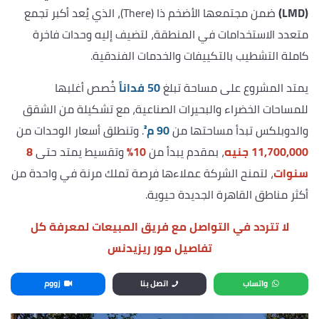
(LMD)
ضمن مجتمعها الأضخم ذا (There)، الذي يُعد أكبر تجمع
متعدد الاستخدامات في المنطقة، لتضيف إليه وحدات فاخرة
كاملة التشطيب بالتكييفات والخدمات الفندقية.
يمتد المشروع على مساحة تبلغ
50 فداناً
خُصص أغلبها
للمساحات الخضراء والبحيرات الصناعية، مع تشكيلة من الشقق
والدوبلكس تبدأ مساحتها من
90 م²
. وتنطلق أسعار الوحدات من
11,700,000 جنيه
، بمقدم يبدأ من
10%
وتقسيط يمتد حتى
8
سنوات
، لتمنح الشركة عملاءها فرصة تملك مرنة في واحدة من
أكثر مناطق القاهرة الجديدة حيوية.
لا تتردد في التواصل مع فريق المبيعات لمعرفة كل
تفاصيل مور ريزيدنس
واتساب
اتصل بنا
زووم