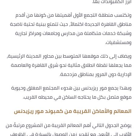
أبرز الكمبوندات بها.
وتكتسب منطقة التجمع الأول أهميتها من كونها من أقدم
مناطق القاهرة الجديدة اكتمالاً، حيث تتمتع ببنية تحتية ناضجة
وشبكة خدمات متكاملة من مدارس وجامعات ومراكز تجارية
ومستشفيات.
ويضاف إلى ذلك موقعها المتوسط بين محاور المدينة الرئيسية،
مما يجعلها نقطة انطلاق مثالية نحو شرق القاهرة والعاصمة
الإدارية دون المرور بمناطق مزدحمة.
وبهذا يجمع مور ريزيدنس بين هدوء المجتمع المغلق وحيوية
موقع متصل بكل ما يحتاجه الساكن في محيطه القريب.
المعالم والأماكن القريبة من كمبوند مور ريزيدنس
يوضح الجدول التالي أهم المعالم القريبة من المشروع مرتبةً من
الأقرب إلى الأبعد، مع تقدير زمن الوصول بالسيارة في الظروف