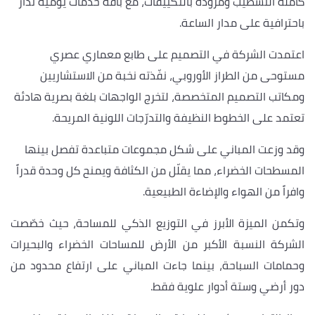
كاملة التشطيب ومزودة بالتكييفات، مع باقة خدمات يومية تُدار
باحترافية على مدار الساعة.
اعتمدت الشركة في التصميم على طابع معماري عصري
مستوحى من الطراز الأوروبي، نفّذته نخبة من الاستشاريين
ومكاتب التصميم المتخصصة، لتخرج الواجهات بلغة بصرية هادئة
تعتمد على الخطوط النظيفة والتدرّجات اللونية المريحة.
وقد وزعت المباني على شكل مجموعات متباعدة تفصل بينها
المسطحات الخضراء، مما يقلّل من الكثافة ويمنح كل وحدة قدراً
وافراً من الهواء والإضاءة الطبيعية.
وتكمن الميزة الأبرز في التوزيع الذكي للمساحة، حيث خصّصت
الشركة النسبة الأكبر من الأرض للمساحات الخضراء والبحيرات
وحمامات السباحة، بينما جاءت المباني على ارتفاع محدود من
دور أرضي وستة أدوار علوية فقط.