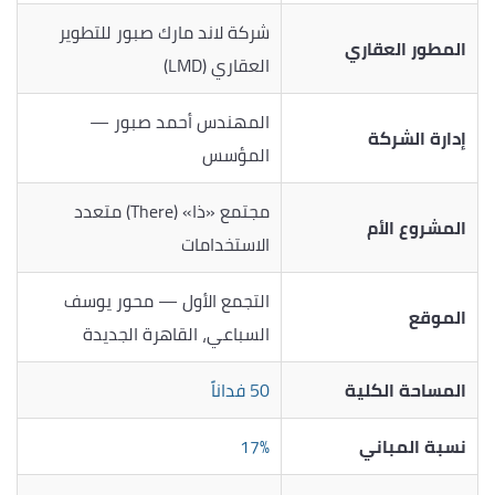
شركة لاند مارك صبور للتطوير
المطور العقاري
العقاري (LMD)
المهندس أحمد صبور —
إدارة الشركة
المؤسس
مجتمع «ذا» (There) متعدد
المشروع الأم
الاستخدامات
التجمع الأول — محور يوسف
الموقع
السباعي، القاهرة الجديدة
المساحة الكلية
50 فداناً
نسبة المباني
17%