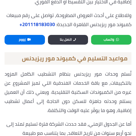
إضافية في الاختيار بين التقسيط أو الدفع الفوري.
وللاطلاع على أحدث العروض المطروحة، تواصل على رقم مبيعات
كمبوند مور ريزيدنس القاهرة الجديدة:
‎+201118183030
واتساب
اتصل بنا
زووم
مواعيد التسليم في كمبوند مور ريزيدنس
تُسلم وحدات مور ريزيدنس بنظام التشطيب الكامل المزود
بالتكييفات، مع باقة الخدمات الفندقية التي تميز المشروع عن
غيره من الكمبوندات السكنية التقليدية. ويعني ذلك أن العميل
يستلم وحدته جاهزة للسكن دون الحاجة إلى أعمال تشطيب
إضافية، وهو ما يوفّر عليه الوقت والتكلفة.
أما عن الجدول الزمني، فقد حددت الشركة فترة تسليم تمتد إلى
نحو أربع سنوات من تاريخ التعاقد، بما يتناسب مع طبيعة