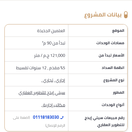
بيانات المشروع
العلمين الجديدة
الموقع
تبدأ من 90 م²
مساحات الوحدات
121,000 ج.م / متر
الأسعار تبدأ من
%5 مقدم , 12 سنوات تقسيط
انظمة السداد
إداري
,
تجاري
,
نوع المشروع
سيتي إيدج للتطوير العقاري
المطور
مكاتب إدارية
,
أنواع الوحدات
01118183030
رقم مبيعات سيتي إيدج
(اضغط على
للتطوير العقاري
الرقم للإتصال)