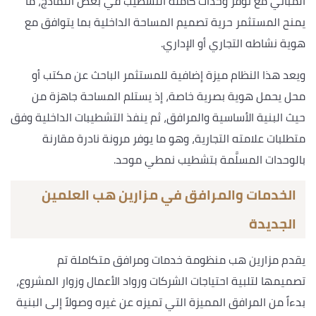
المباني مع توفر وحدات كاملة التشطيب في بعض النماذج، ما
يمنح المستثمر حرية تصميم المساحة الداخلية بما يتوافق مع
هوية نشاطه التجاري أو الإداري.
ويعد هذا النظام ميزة إضافية للمستثمر الباحث عن مكتب أو
محل يحمل هوية بصرية خاصة، إذ يستلم المساحة جاهزة من
حيث البنية الأساسية والمرافق، ثم ينفذ التشطيبات الداخلية وفق
متطلبات علامته التجارية، وهو ما يوفر مرونة نادرة مقارنة
بالوحدات المسلَّمة بتشطيب نمطي موحد.
الخدمات والمرافق في مزارين هب العلمين
الجديدة
يقدم مزارين هب منظومة خدمات ومرافق متكاملة تم
تصميمها لتلبية احتياجات الشركات ورواد الأعمال وزوار المشروع،
بدءاً من المرافق المميزة التي تميزه عن غيره وصولاً إلى البنية