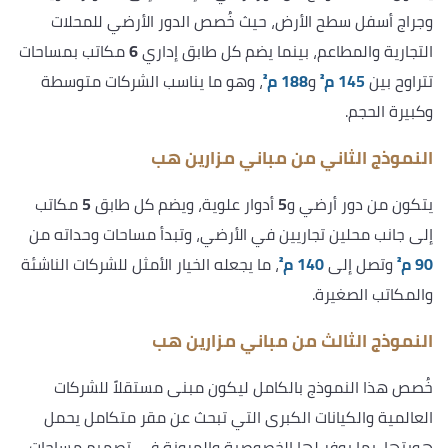
وجراج أسفل سطح الأرض، حيث خُصص الدور الأرضي للمحلات
التجارية والمطاعم، بينما يضم كل طابق إداري
6
مكاتب بمساحات
تتراوح بين
145 م²
و
188 م²
، وهو ما يناسب الشركات متوسطة
وكبيرة الحجم.
النموذج الثاني من مباني مزارين هب
يتكون من دور أرضي و
5
أدوار علوية، ويضم كل طابق
5
مكاتب
إلى جانب محلين تجاريين في الأرضي، وتبدأ مساحات وحداته من
90 م²
وتصل إلى
140 م²
، ما يجعله الخيار الأمثل للشركات الناشئة
والمكاتب الصغيرة.
النموذج الثالث من مباني مزارين هب
خُصص هذا النموذج بالكامل ليكون مبنى مستقلاً للشركات
العالمية والكيانات الكبرى التي تبحث عن مقر متكامل يحمل
هويتها، بما يوفر لها الخصوصية والمرونة في تصميم مساحات