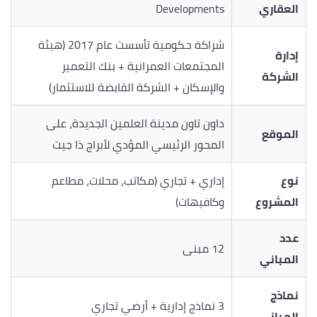
العقاري
Developments
شراكة حكومية تأسست عام 2017 (هيئة
إدارة
المجتمعات العمرانية + بنك التعمير
الشركة
والإسكان + الشركة القابضة للاستثمار)
داون تاون مدينة العلمين الجديدة، على
الموقع
المحور الرئيسي المؤدي لأبراج ذا جيت
نوع
إداري + تجاري (مكاتب، محلات، مطاعم
المشروع
وكافيهات)
عدد
12 مبنى
المباني
نماذج
3 نماذج إدارية + أرضي تجاري
المباني