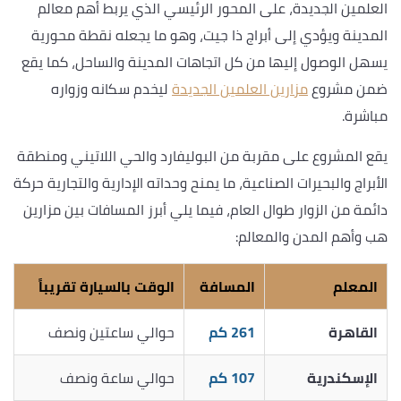
العلمين الجديدة، على المحور الرئيسي الذي يربط أهم معالم
المدينة ويؤدي إلى أبراج ذا جيت، وهو ما يجعله نقطة محورية
يسهل الوصول إليها من كل اتجاهات المدينة والساحل، كما يقع
ضمن مشروع
مزارين العلمين الجديدة
ليخدم سكانه وزواره
مباشرة.
يقع المشروع على مقربة من البوليفارد والحي اللاتيني ومنطقة
الأبراج والبحيرات الصناعية، ما يمنح وحداته الإدارية والتجارية حركة
دائمة من الزوار طوال العام، فيما يلي أبرز المسافات بين مزارين
هب وأهم المدن والمعالم:
المعلم
المسافة
الوقت بالسيارة تقريباً
القاهرة
261 كم
حوالي ساعتين ونصف
الإسكندرية
107 كم
حوالي ساعة ونصف