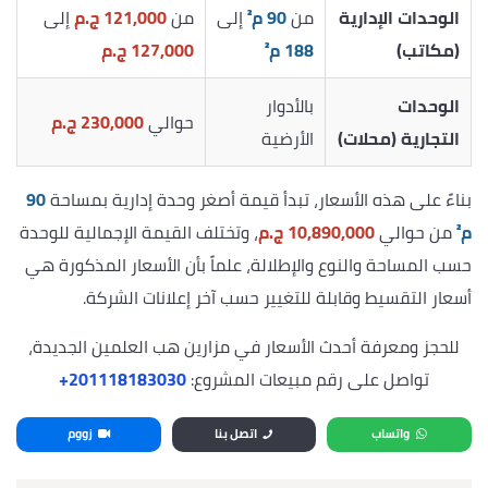
الوحدات الإدارية
من
90 م²
إلى
من
121,000 ج.م
إلى
(مكاتب)
188 م²
127,000 ج.م
الوحدات
بالأدوار
حوالي
230,000 ج.م
التجارية (محلات)
الأرضية
بناءً على هذه الأسعار، تبدأ قيمة أصغر وحدة إدارية بمساحة
90
م²
من حوالي
10,890,000 ج.م
، وتختلف القيمة الإجمالية للوحدة
حسب المساحة والنوع والإطلالة، علماً بأن الأسعار المذكورة هي
أسعار التقسيط وقابلة للتغيير حسب آخر إعلانات الشركة.
للحجز ومعرفة أحدث الأسعار في مزارين هب العلمين الجديدة،
تواصل على رقم مبيعات المشروع:
‎+201118183030
واتساب
اتصل بنا
زووم