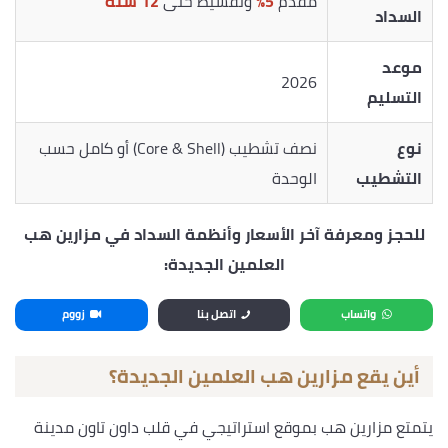
مقدم
5%
وتقسيط حتى
12 سنة
السداد
موعد
2026
التسليم
نوع
نصف تشطيب (Core & Shell) أو كامل حسب
التشطيب
الوحدة
للحجز ومعرفة آخر الأسعار وأنظمة السداد في مزارين هب
العلمين الجديدة:
واتساب
اتصل بنا
زووم
أين يقع مزارين هب العلمين الجديدة؟
يتمتع مزارين هب بموقع استراتيجي في قلب داون تاون مدينة