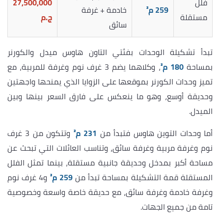
فلل
27,500,000
259 م²
خادمة + غرفة
مستقلة
ج.م
سائق
تبدأ تشكيلة الوحدات بفئتي التاون هاوس ميدل والكورنر
بمساحة
180 م²
، وكلاهما يضم 3 غرف نوم وغرفة للمربية، مع
تميز وحدات الكورنر بموقعها على الزوايا الذي يمنحها واجهتين
وحديقة أوسع، وهو ما ينعكس على فارق السعر بينها وبين
الميدل.
أما وحدات التوين هاوس فتبدأ من
231 م²
وتتكون من 3 غرف
نوم وغرفة مربية وغرفة سائق، وتناسب العائلات التي تبحث عن
مساحة أكبر بمدخل وحديقة جانبية مستقلة، بينما تمثل الفلل
المستقلة قمة التشكيلة بمساحة تبدأ من
259 م²
و4 غرف نوم
وغرفة خادمة وغرفة سائق، مع حديقة خاصة واسعة وخصوصية
تامة من جميع الجهات.