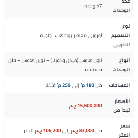
عدد
57 وحدة
الوحدات
نوع
التصميم
أوروبي معاصر بواجهات زجاجية
الخارجي
أنواع
تاون هاوس (ميدل وكورنر) – توين هاوس – فلل
الوحدات
مستقلة
المساحات
من
180 م²
إلى
259 م²
فأكثر
الأسعار
15,600,000 ج.م
تبدأ من
سعر
من
83,000 ج.م
إلى
106,200 ج.م
للمتر
المتر