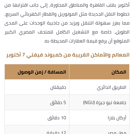
أكتوبر بقلب القاهرة والمناطق المجاورة، إلى جانب اقترابها من
خطوط النقل الجديدة مثل المونوريل والقطار الكهربائي السريع،
مما يعزز سهولة التنقل ويزيد من جاذبية الوحدات على المدى
الطويل، خاصة مع التشغيل الكامل للمتحف المصري الكبير
المتوقع أن يرفع قيمة العقارات المحيطة به.
المعالم والأماكن القريبة من كمبوند فيفتي 7 أكتوبر
المكان
المسافة / زمن الوصول
الطريق الدائري
دقيقتان
جامعة نيو جيزة (NGU)
5 دقائق
أركان بلازا
10 دقائق
مول مصر
12 دقيقة