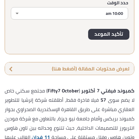
حدد الوقت
لعرض محتويات المقالة (أضغط هنا)
كمبوند فيفتي 7 أكتوبر
(
Fifty7 October
) مجتمع سكني خاص
لا يضم سوى
57
فيلا فاخرة فقط، أطلقته شركة إنرشيا للتطوير
العقاري مباشرة على طريق القاهرة الإسكندرية الصحراوي بجوار
كمبوند بريكس وأمام جامعة نيو جيزة، بالتعاون مع شركة مودرن
انتريورز للتصميمات الداخلية، حيث تتنوع وحداته بين تاون هاوس
وتوين هاوس وفلل مستقلة على مساحة
11 فدان
الغالب عليها