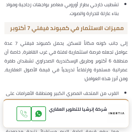
تشطيب خارجي بطراز أوروبي معاصر بواجهات زجاجية ومواد
بناء عازلة للحرارة والصوت.
مميزات الاستثمار في كمبوند فيفتي 7 أكتوبر
إلى جانب كونه مكاناً للسكن، يحمل كمبوند فيفتي 7 عدة
عوامل تجعله فرصة استثمارية لافتة في غرب القاهرة، خاصة أن
منطقة 6 أكتوبر وطريق الإسكندرية الصحراوي تشهدان طفرة
عمرانية مستمرة وارتفاعاً تدريجياً في قيمة الأصول العقارية،
ومن أبرز هذه العوامل:
القرب من المتحف المصري الكبير ومنطقة الأهرامات على
بُعد 15 دقيقة، وهي وجهات سياحية عالمية ترفع من
شركة إنرشيا للتطوير العقاري
قيمة العقارات المحيطة بها مع تشغيلها الكامل.
الندرة العددية بسبب اقتصار المشروع على
57
وحدة فقط،
مما يرفع قيمة إعادة البيع مستقبلاً نتيجة محدودية