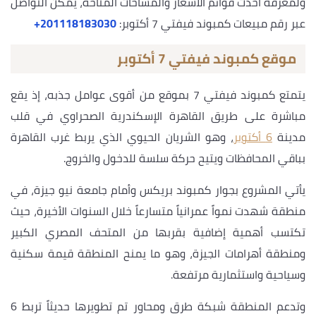
ولمعرفة أحدث قوائم الأسعار والمساحات المتاحة، يمكن التواصل
عبر رقم مبيعات كمبوند فيفتي 7 أكتوبر:
‎+201118183030
موقع كمبوند فيفتي 7 أكتوبر
يتمتع كمبوند فيفتي 7 بموقع من أقوى عوامل جذبه، إذ يقع
مباشرة على طريق القاهرة الإسكندرية الصحراوي في قلب
مدينة
6 أكتوبر
، وهو الشريان الحيوي الذي يربط غرب القاهرة
بباقي المحافظات ويتيح حركة سلسة للدخول والخروج.
يأتي المشروع بجوار كمبوند بريكس وأمام جامعة نيو جيزة، في
منطقة شهدت نمواً عمرانياً متسارعاً خلال السنوات الأخيرة، حيث
تكتسب أهمية إضافية بقربها من المتحف المصري الكبير
ومنطقة أهرامات الجيزة، وهو ما يمنح المنطقة قيمة سكنية
وسياحية واستثمارية مرتفعة.
وتدعم المنطقة شبكة طرق ومحاور تم تطويرها حديثاً تربط 6