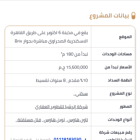
بيانات المشروع
يقع في مدينة 6 اكتوبر على طريق القاهرة
الموقع
الاسكندرية الصحراوي مباشرة بجوار Brix
تبدأ من 180 م²
مساحات الوحدات
15,600,000 ج.م
الأسعار تبدأ من
%10 مقدم , 8 سنوات تقسيط
انظمة السداد
سكني
,
نوع المشروع
شركة إنرشيا للتطوير العقاري
المطور
تاون هاوس
,
توين هاوس
,
فلل مستقلة
,
أنواع الوحدات
رقم مبيعات شركة
01118183030
إنرشيا للتطوير
(اضغط على الرقم للإتصال)