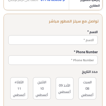
العقاري
تواصل مع سيلز المطور مباشر
الاسم *
Phone Number *
حدد التاريخ
السبت
الاثنين
الثلاثاء
ال
الأحد
09
11
10
08
أغسطس
أغسطس
أغسطس
أغسطس
أغ