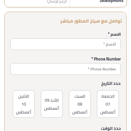
Developments
الرقم للإتصال)
تواصل مع سيلز المطور مباشر
الاسم *
Phone Number *
حدد التاريخ
الجمعة
السبت
الاثنين
ا
الأحد
09
10
08
07
أغسطس
أغسطس
أغسطس
أغسطس
أغ
حدد الوقت