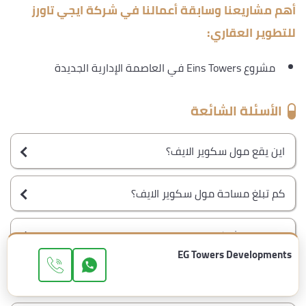
أهم مشاريعنا وسابقة أعمالنا في شركة ايجي تاورز
للتطوير العقاري:
مشروع Eins Towers في العاصمة الإدارية الجديدة
الأسئلة الشائعة
اين يقع مول سكوير الايف؟
كم تبلغ مساحة مول سكوير الايف؟
من هي الشركة المطورة لمول square alive؟
EG Towers Developments
ما هو رقم مبيعات شركة EG Towers Developments؟