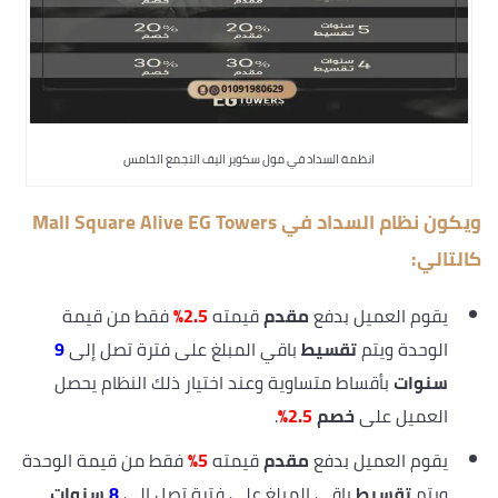
انظمة السداد في مول سكوير اليف التجمع الخامس
ويكون نظام السداد في Mall Square Alive EG Towers
كالتالي:
يقوم العميل بدفع
مقدم
قيمته
2.5%
فقط من قيمة
الوحدة ويتم
تقسيط
باقي المبلغ على فترة تصل إلى
9
سنوات
بأقساط متساوية وعند اختيار ذلك النظام يحصل
العميل على
خصم
2.5%
.
يقوم العميل بدفع
مقدم
قيمته
5%
فقط من قيمة الوحدة
ويتم
تقسيط
باقي المبلغ على فترة تصل إلى
8
سنوات