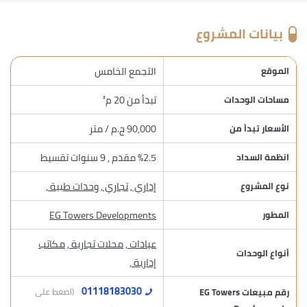
بيانات المشروع
التجمع الخامس
الموقع
تبدأ من 20 م²
مساحات الوحدات
90,000 ج.م / متر
الأسعار تبدأ من
%2.5 مقدم , 9 سنوات تقسيط
انظمة السداد
إداري
,
تجاري
,
وحدات طبية
,
نوع المشروع
EG Towers Developments
المطور
عيادات
,
محلات تجارية
,
مكاتب
أنواع الوحدات
إدارية
,
01118183030
رقم مبيعات EG Towers
(اضغط على